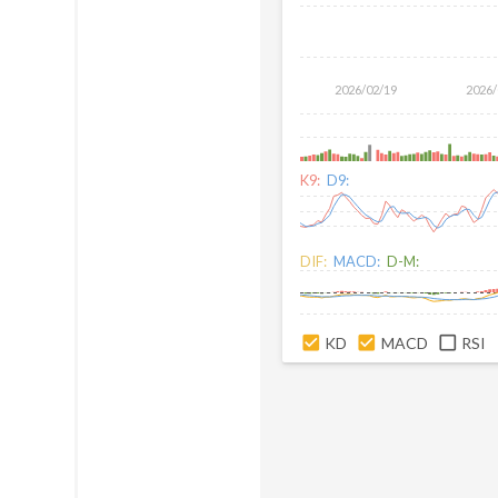
2026/02/19
2026/
K9:
D9:
DIF:
MACD:
D-M:
KD
MACD
RSI