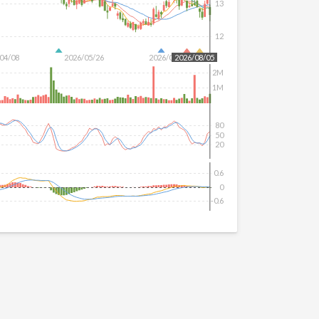
13
12
04/08
2026/05/26
2026/07/14
2026/08/05
2M
1M
80
50
20
0.6
0
-0.6