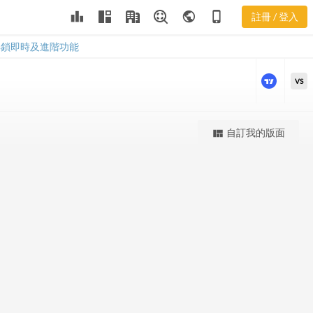
SLRC 股價K
leaderboard
public
phone_iphone
註冊 / 登入
線
SLRC 股價K線
解鎖即時及進階功能
VS
更強大的進階價量圖表
自訂我的版面
view_quilt
完整內容，僅限註冊會員使用
註冊/登入解鎖