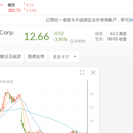
arrow_drop_up
94
櫃買
8.72
arrow_drop_up
383.75
2.33
%
訂閱任一進階卡片或綁定合作券商帳戶，即可
Corp.
12.66
-0.52
總量:
63.2 萬
股
-3.95%
更新:
08/05 收盤
非即時
樂活五線譜
股價走勢
arrow_drop_down
fullscreen
close
MA 設定
16
15
14