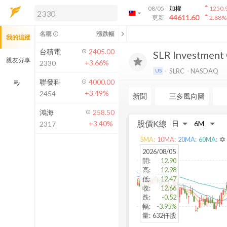
arrow_drop_up
08/05
加權
1250.
arrow_drop_down
arrow_drop_up
解鎖即時行情及進階功能
44611.60
更新
2.88
%
「綁定合作券商帳戶」或「訂閱任一
chevron_left
名稱
漲跌幅
info_outline
我的追蹤
方案」，即可解鎖以下功能：
即時行情
台積電
2405.00
SLR Investment 
即時市況與排行
親友分享
+3.66%
2330
到價通知
SLRC
NASDAQ
US
成交金額熱力圖
聯發科
4000.00
edit_note
+3.49%
2454
前往方案訂閱
新聞
三多風向圖
如何綁定合作券商
鴻海
258.50
股價K線
+3.40%
2317
5
MA:
10
MA:
20
MA:
60
MA:
settings
2026/08/05
開
:
12.90
高
:
12.98
低
:
12.47
收
:
12.66
跌
:
-0.52
幅
:
-3.95%
量
:
632仟股