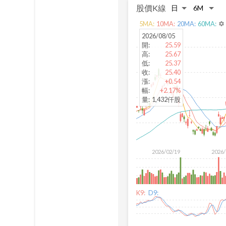
股價K線
5
MA:
10
MA:
20
MA:
60
MA:
settings
2026/08/05
開
:
25.59
高
:
25.67
低
:
25.37
收
:
25.40
漲
:
+0.54
幅
:
+2.17%
量
:
1,432仟股
2026/02/19
2026/
K9:
D9: