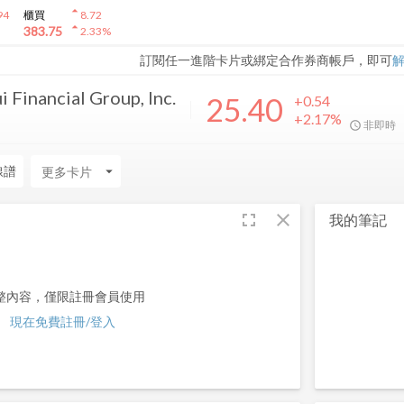
arrow_drop_up
94
櫃買
8.72
arrow_drop_up
383.75
2.33
%
訂閱任一進階卡片或綁定合作券商帳戶，即可
 Financial Group, Inc.
25.40
+0.54
+2.17%
非即時
線譜
arrow_drop_down
fullscreen
close
我的筆記
整內容，僅限註冊會員使用
現在免費註冊/登入