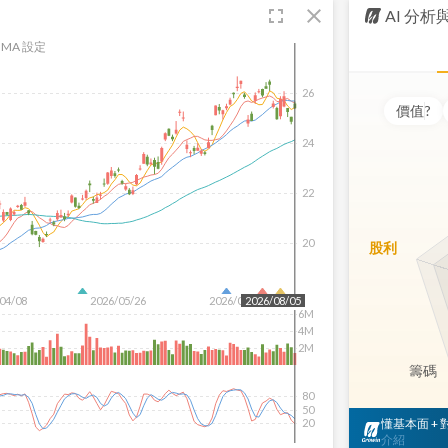
fullscreen
close
AI 分
MA 設定
26
價值
?
24
22
20
股利
04/08
2026/05/26
2026/07/14
2026/08/05
6M
4M
2M
籌碼
80
50
懂基本面 +
20
介紹