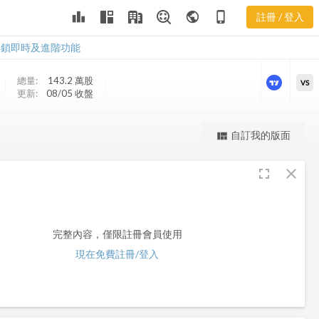
leaderboard
public
phone_iphone
註冊 / 登入
SMFG
SMFG
解鎖即時及進階功能
總量:
143.2 萬
股
VS
更新:
08/05 收盤
更強大的進階價量圖表
自訂我的版面
view_quilt
完整內容，僅限註冊會員使用
fullscreen
close
註冊/登入解鎖
完整內容，僅限註冊會員使用
現在免費註冊/登入