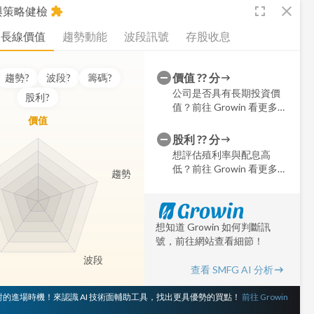
fullscreen
close
析與策略健檢
extension
長線價值
趨勢動能
波段訊號
存股收息
價值
??
分
趨勢
?
波段
?
籌碼
?
公司是否具有長期投資價
股利
?
值？前往 Growin 看更多細
價值
節
股利
??
分
想評估殖利率與配息高
低？前往 Growin 看更多細
趨勢
節
想知道 Growin 如何判斷訊
號，前往網站查看細節！
波段
查看 SMFG AI 分析
 對的進場時機！來認識 AI 技術面輔助工具，找出更具優勢的買點！
前往 Growin