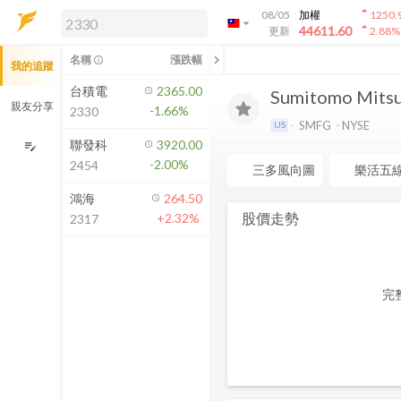
arrow_drop_up
08/05
加權
1250.
arrow_drop_down
arrow_drop_up
解鎖即時行情及進階功能
44611.60
更新
2.88
%
「綁定合作券商帳戶」或「訂閱任一
chevron_left
名稱
漲跌幅
info_outline
我的追蹤
方案」，即可解鎖以下功能：
即時行情
台積電
2365.00
Sumitomo Mitsui
即時市況與排行
親友分享
-1.66%
2330
到價通知
SMFG
NYSE
US
成交金額熱力圖
聯發科
3920.00
edit_note
-2.00%
2454
前往方案訂閱
三多風向圖
樂活五
如何綁定合作券商
鴻海
264.50
股價走勢
+2.32%
2317
完