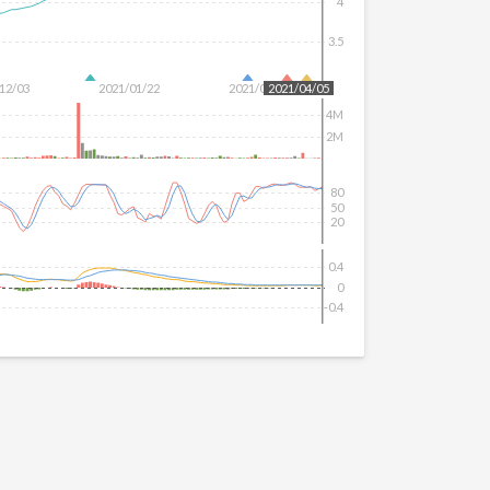
4
3.5
12/03
2021/01/22
2021/03/11
2021/04/05
4M
2M
80
50
20
0.4
0
-0.4