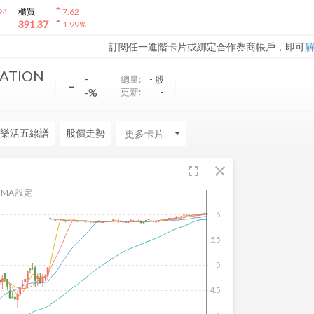
arrow_drop_up
94
櫃買
7.62
arrow_drop_up
391.37
1.99
%
訂閱任一進階卡片或綁定合作券商帳戶，即可
ATION
-
-
總量:
-
股
-%
更新:
-
樂活五線譜
股價走勢
arrow_drop_down
fullscreen
close
MA 設定
6
5.5
5
4.5