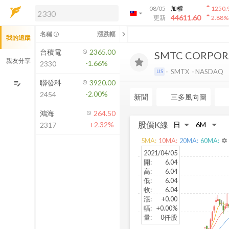
arrow_drop_up
08/05
加權
1250.
arrow_drop_down
arrow_drop_up
解鎖即時行情及進階功能
44611.60
更新
2.88
%
「綁定合作券商帳戶」或「訂閱任一
chevron_left
名稱
漲跌幅
info_outline
我的追蹤
方案」，即可解鎖以下功能：
即時行情
台積電
2365.00
SMTC CORPOR
即時市況與排行
親友分享
-1.66%
2330
到價通知
SMTX
NASDAQ
US
成交金額熱力圖
聯發科
3920.00
edit_note
-2.00%
2454
前往方案訂閱
新聞
三多風向圖
如何綁定合作券商
鴻海
264.50
股價K線
+2.32%
2317
5
MA:
10
MA:
20
MA:
60
MA:
settings
2021/04/05
開
:
6.04
高
:
6.04
低
:
6.04
收
:
6.04
漲
:
+0.00
幅
:
+0.00%
量
:
0仟股