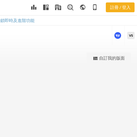
SMTX 股價K
leaderboard
public
phone_iphone
註冊 / 登入
線
SMTX 股價K線
解鎖即時及進階功能
VS
更強大的進階價量圖表
自訂我的版面
view_quilt
完整內容，僅限註冊會員使用
註冊/登入解鎖