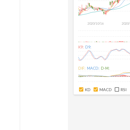
2020/10/16
2020/
K9:
D9:
DIF:
MACD:
D-M:
KD
MACD
RSI