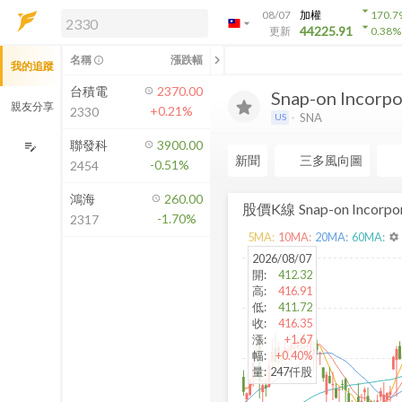
arrow_drop_down
08/07
加權
170.7
arrow_drop_down
arrow_drop_down
解鎖即時行情及進階功能
44225.91
更新
0.38
%
「綁定合作券商帳戶」或「訂閱任一
chevron_left
名稱
漲跌幅
info_outline
我的追蹤
方案」，即可解鎖以下功能：
即時行情
台積電
2370.00
Snap-on Incorpo.
即時市況與排行
親友分享
+0.21%
2330
SNA
US
到價通知
成交金額熱力圖
聯發科
3900.00
edit_note
新聞
三多風向圖
-0.51%
2454
前往方案訂閱
如何綁定合作券商
鴻海
260.00
股價K線
Snap-on Incorpo
-1.70%
2317
5
MA:
10
MA:
20
MA:
60
MA:
settings
2026/08/07
開
:
412.32
高
:
416.91
低
:
411.72
收
:
416.35
漲
:
+1.67
幅
:
+0.40%
量
:
247仟股