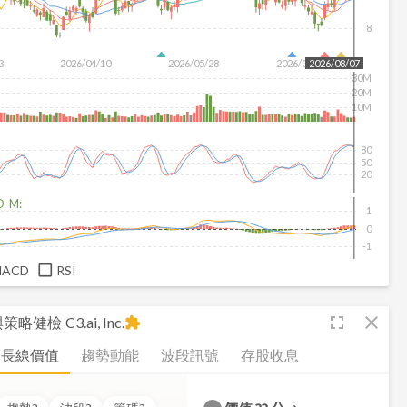
8
3
2026/04/10
2026/05/28
2026/07/16
2026/08/07
30M
20M
10M
80
50
20
D-M:
1
0
-1
MACD
RSI
fullscreen
close
析與策略健檢
C3.ai, Inc.
extension
長線價值
趨勢動能
波段訊號
存股收息