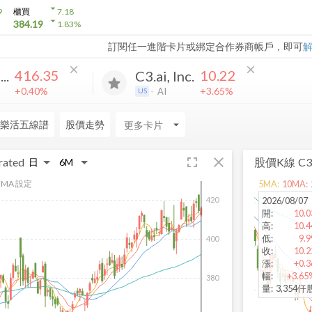
arrow_drop_down
9
櫃買
7.18
arrow_drop_down
384.19
1.83
%
訂閱任一進階卡片或綁定合作券商帳戶，即可
close
close
416.35
10.22
..
C3.ai, Inc.
+0.40%
+3.65%
AI
US
樂活五線譜
股價走勢
arrow_drop_down
fullscreen
close
rated
股價K線
C3.
MA 設定
5
MA:
10
MA:
2026/08/07
420
開
:
10.0
高
:
10.4
低
:
9.9
400
收
:
10.2
漲
:
+0.3
幅
:
+3.65
380
量
:
3,354仟