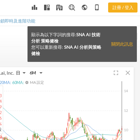
leaderboard
public
phone_iphone
註冊 / 登入
解鎖即時及進階功能
顯示為以下字詞的搜尋:
SNA AI 技術
VS
分析 策略健檢
關閉此訊息
您可以重新搜尋:
SNA AI 分析與策略
健檢
fullscreen
close
ai, Inc.
20
MA:
60
MA:
MA 設定
settings
14
3
4
9
12
2
6
%
股
10