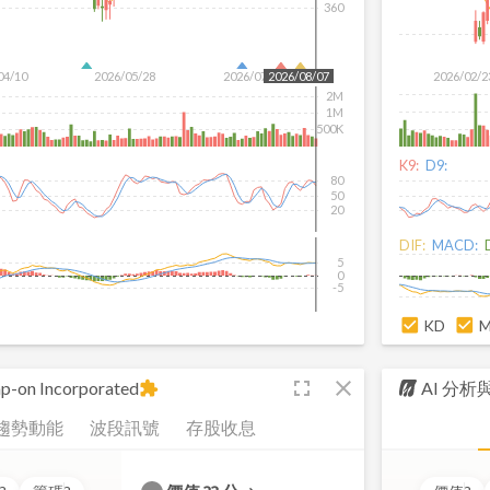
360
04/10
2026/05/28
2026/07/16
2026/02/2
2026/08/07
2M
1M
500K
K9:
D9:
80
50
20
DIF:
MACD:
5
0
-5
KD
fullscreen
close
p-on Incorporated
AI 分
extension
趨勢動能
波段訊號
存股收息