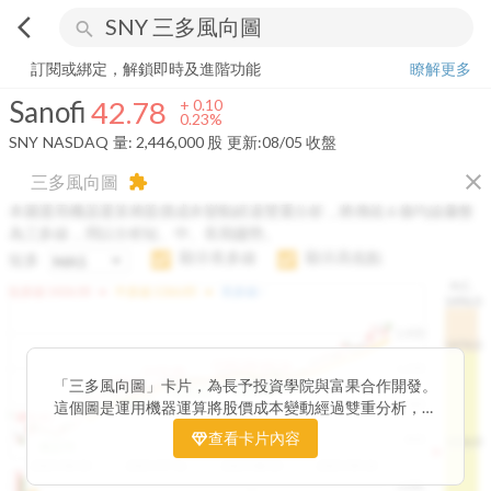
arrow_back_ios
search
Sanofi
42.78
+
0.23%
量:
2,446,000
股
訂閱或綁定，解鎖即時及進階功能
瞭解更多
Sanofi
42.78
+
0.10
0.23%
SNY
NASDAQ
量:
2,446,000
股
更新:
08/05 收盤
close
三多風向圖
extension
本圖運用機器運算將股價成本變動經過雙重分析，將傳統 6 條均線彙整
為三多線，用以分析短、中、長期趨勢。
顯示長多線
顯示高低點
短多
H.C.
arrow_drop_up
arrow_drop_up
短多線:
1426.00
中多線:
1366.85
長多線:
-
1496.0
1,400
1474.0
1195.22
1185.26
1,200
1155.38
1100.60
「三多風向圖」卡片，為長予投資學院與富果合作開發。
1140.44
1130.48
1120.52
1060.76
1,000
這個圖是運用機器運算將股價成本變動經過雙重分析，把
899.40
傳統 6 條均線彙整為三多線，用以分析短、中、長期股價
查看卡片內容
800
1426.0
812.75
趨勢。
2025/04/23
2025/07/16
2025/08/20
2025/09/24
100K