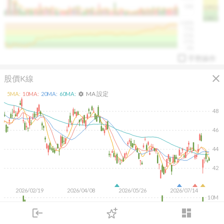
50K
1393.1
1381.1
%
100%
%
75%
%
50%
%
25%
%
0%
手勢操作
close
股價K線
MA 設定
5
MA:
10
MA:
20
MA:
60
MA:
settings
48
46
arrow_drop_up
PL 指標:
94.88
%
44
42
2026/02/19
2026/04/08
2026/05/26
2026/07/14
10M
5M
login
dashboard
市場
追蹤
下單
交易
登入