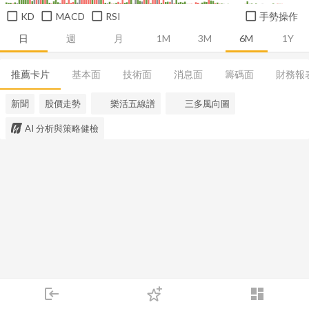
KD
MACD
RSI
手勢操作
日
週
月
1M
3M
6M
1Y
推薦卡片
基本面
技術面
消息面
籌碼面
財務報
新聞
股價走勢
樂活五線譜
三多風向圖
AI 分析與策略健檢
login
dashboard
市場
追蹤
下單
交易
登入