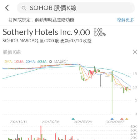
arrow_back_ios
search
Sotherly Hotels Inc.
9.00
0.00%
量:
200
股
訂閱或綁定，解鎖即時及進階功能
瞭解更多
Sotherly Hotels Inc.
9.00
0.00
0.00%
SOHOB
NASDAQ
量:
200
股
更新:
07/10 收盤
close
股價K線
MA 設定
5
MA:
10
MA:
20
MA:
60
MA:
settings
15
10
5
0
2025/12/17
2026/02/05
2026/03/25
2026/05/27
80K
60K
40K
20K