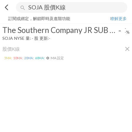
arrow_back_ios
search
The Southern Company JR SUB NT 2015A
-
-%
量:
-
股
訂閱或綁定，解鎖即時及進階功能
瞭解更多
The Southern Company JR SUB NT 2015A
-
-
-%
SOJA
NYSE
量:
-
股
更新:
-
close
股價K線
MA 設定
5
MA:
10
MA:
20
MA:
60
MA:
settings