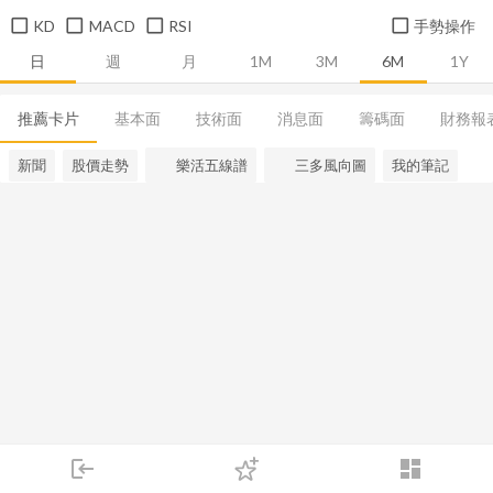
KD
MACD
RSI
手勢操作
日
週
月
1M
3M
6M
1Y
推薦卡片
基本面
技術面
消息面
籌碼面
財務報
新聞
股價走勢
樂活五線譜
三多風向圖
我的筆記
login
dashboard
市場
追蹤
下單
交易
登入