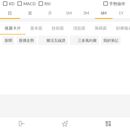
KD
MACD
RSI
手勢操作
日
週
月
1M
3M
6M
1Y
推薦卡片
基本面
技術面
消息面
籌碼面
財務報
新聞
股價走勢
樂活五線譜
三多風向圖
我的筆記
login
dashboard
市場
追蹤
下單
交易
登入