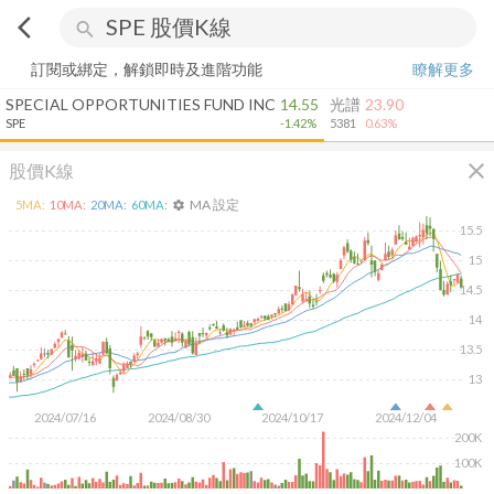
arrow_back_ios
search
訂閱或綁定，解鎖即時及進階功能
瞭解更多
SPECIAL OPPORTUNITIES FUND INC
14.55
光譜
23.90
SPE
-1.42%
5381
0.63%
close
股價K線
MA 設定
5
MA:
10
MA:
20
MA:
60
MA:
settings
15.5
15
14.5
14
13.5
13
2024/07/16
2024/08/30
2024/10/17
2024/12/04
200K
100K