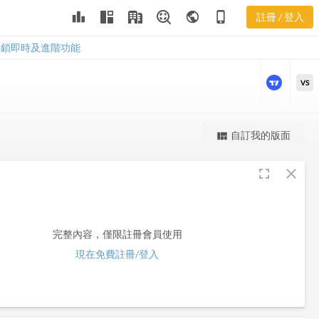
leaderboard
public
phone_iphone
註冊 / 登入
SPGI
SPGI
解鎖即時及進階功能
VS
更強大的進階價量圖表
自訂我的版面
view_quilt
完整內容，僅限註冊會員使用
fullscreen
close
註冊/登入解鎖
完整內容，僅限註冊會員使用
現在免費註冊/登入