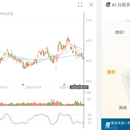
fullscreen
close
AI 分
MA 設定
500
價值
?
450
400
股利
350
04/10
2026/05/28
2026/07/16
2026/08/07
10M
5M
籌碼
80
50
懂基本面 +
20
介紹