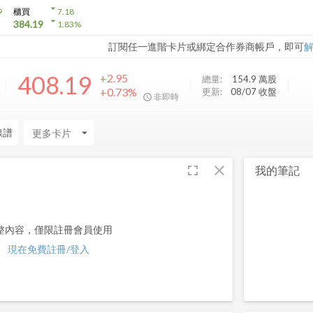
arrow_drop_down
9
櫃買
7.18
arrow_drop_down
384.19
1.83
%
訂閱任一進階卡片或綁定合作券商帳戶，即可
408.19
+2.95
總量:
154.9 萬
股
+0.73%
更新:
08/07 收盤
非即時
線譜
arrow_drop_down
fullscreen
close
我的筆記
整內容，僅限註冊會員使用
現在免費註冊/登入