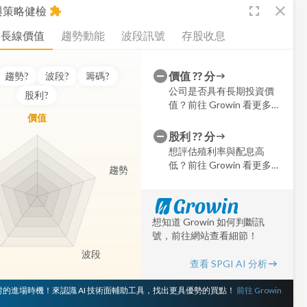
fullscreen
close
析與策略健檢
extension
長線價值
趨勢動能
波段訊號
存股收息
價值
??
分
趨勢
?
波段
?
籌碼
?
公司是否具有長期投資價
股利
?
值？前往 Growin 看更多細
價值
節
股利
??
分
想評估殖利率與配息高
低？前往 Growin 看更多細
趨勢
節
想知道 Growin 如何判斷訊
號，前往網站查看細節！
波段
查看 SPGI AI 分析
 對的進場時機！來認識 AI 技術面輔助工具，找出更具優勢的買點！
前往 Growin