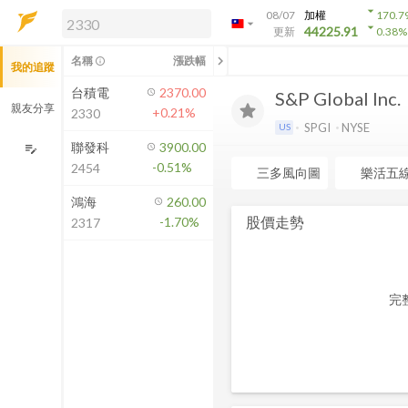
arrow_drop_down
08/07
加權
170.7
arrow_drop_down
arrow_drop_down
解鎖即時行情及進階功能
44225.91
更新
0.38
%
「綁定合作券商帳戶」或「訂閱任一
chevron_left
名稱
漲跌幅
info_outline
我的追蹤
方案」，即可解鎖以下功能：
即時行情
台積電
2370.00
S&P Global Inc.
即時市況與排行
親友分享
+0.21%
2330
到價通知
SPGI
NYSE
US
成交金額熱力圖
聯發科
3900.00
edit_note
-0.51%
2454
前往方案訂閱
三多風向圖
樂活五
如何綁定合作券商
鴻海
260.00
股價走勢
-1.70%
2317
完