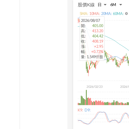
股價K線
5
MA:
10
MA:
20
MA:
60
MA:
settings
2026/08/07
開
:
405.00
高
:
413.20
低
:
404.42
收
:
408.19
漲
:
+2.95
幅
:
+0.73%
量
:
1,549仟股
2026/02/23
2026/
K9:
D9: