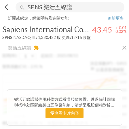
arrow_back_ios
search
Sapiens International Corporation N.V.
43.45
+
0.02%
量:
1,330,422
股
訂閱或綁定，解鎖即時及進階功能
瞭解更多
Sapiens International Corporation N.V.
43.45
+
0.01
0.02%
SPNS
NASDAQ
量:
1,330,422
股
更新:
12/16 收盤
close
樂活五線譜
extension
區間(年)
起始日：
2025/08/11
決定係數(R²)：
0.815
變異係數(CV)：
2.91
%
以還原股價繪製
1500
1400
1300
1200
樂活五線譜幫你用科學方式看懂股價位置。透過統計回歸
與標準差區間繪製出五條趨勢線，清楚呈現股價相對於長
1100
期均衡區間的位置。當股價落在上方紅色區間，代表股價
查看卡片內容
1000
已偏離長期平均、短線可能過熱；反之，若接近下方綠色
2025/08
2025/09
2025/09
2025/10
區間，則可能出現被低估的買進機會。五線譜不只是技術
收盤距離上限:
10.17
%
收盤距離下限:
38.09
%
1500
分析，更是幫助你掌握「合理價帶」與「長期趨勢」的工