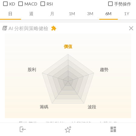
KD
MACD
RSI
手勢操作
日
週
月
1M
3M
6M
1Y
close
AI 分析與策略健檢
extension
價值
股利
趨勢
籌碼
波段
長線價值
趨勢動能
波段訊號
存股收息
login
dashboard
市場
追蹤
下單
交易
登入