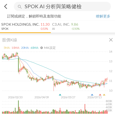
arrow_back_ios
search
訂閱或綁定，解鎖即時及進階功能
瞭解更多
SPOK HOLDINGS, INC.
11.30
C3.AI, INC.
9.86
SPOK
0.53%
AI
-0.50%
close
股價K線
MA 設定
5
MA:
10
MA:
20
MA:
60
MA:
settings
14
13
12
11
10
2026/02/20
2026/04/09
2026/05/27
2026/07/15
800K
600K
400K
200K