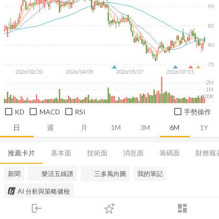
90
85
80
75
2026/02/20
2026/04/09
2026/05/27
2026/07/15
2M
1M
500K
KD
MACD
RSI
手勢操作
日
週
月
1M
3M
6M
1Y
推薦卡片
基本面
技術面
消息面
籌碼面
財務報
新聞
樂活五線譜
三多風向圖
我的筆記
AI 分析與策略健檢
login
dashboard
市場
追蹤
下單
交易
登入