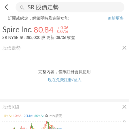
arrow_back_ios
search
Spire Inc.
80.84
+
0.07%
量:
383,000
股
訂閱或綁定，解鎖即時及進階功能
瞭解更多
Spire Inc.
80.84
+
0.06
0.07%
SR
NYSE
量:
383,000
股
更新:
08/06 收盤
close
股價走勢
完整內容，僅限註冊會員使用
現在免費註冊/登入
close
股價K線
MA 設定
5
MA:
10
MA:
20
MA:
60
MA:
settings
95