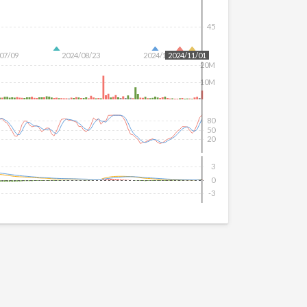
45
07/09
2024/08/23
2024/10/10
2024/11/01
20M
10M
80
50
20
3
0
-3