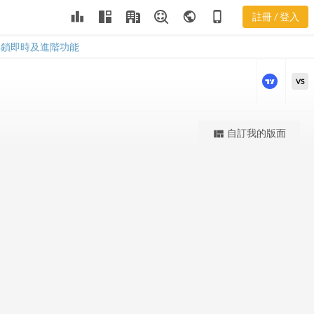
SRCL 股價K
leaderboard
public
phone_iphone
註冊 / 登入
線
SRCL 股價K線
解鎖即時及進階功能
VS
更強大的進階價量圖表
自訂我的版面
view_quilt
完整內容，僅限註冊會員使用
註冊/登入解鎖