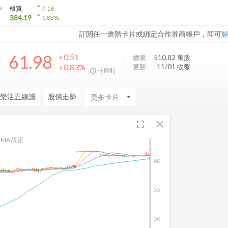
arrow_drop_down
9
櫃買
7.18
arrow_drop_down
384.19
1.83
%
訂閱任一進階卡片或綁定合作券商帳戶，即可
61.98
+0.51
總量:
510.82 萬
股
+0.83%
更新:
11/01 收盤
非即時
樂活五線譜
股價走勢
arrow_drop_down
fullscreen
close
MA 設定
60
55
50