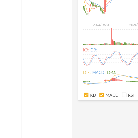
2024/05/20
2024/
K9:
D9:
DIF:
MACD:
D-M:
KD
MACD
RSI