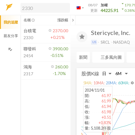
arrow_drop_down
08/07
加權
170.7
arrow_drop_down
arrow_drop_down
解鎖即時行情及進階功能
44225.91
更新
0.38
%
「綁定合作券商帳戶」或「訂閱任一
chevron_left
名稱
漲跌幅
info_outline
我的追蹤
方案」，即可解鎖以下功能：
即時行情
台積電
2370.00
Stericycle, Inc.
即時市況與排行
親友分享
+0.21%
2330
到價通知
SRCL
NASDAQ
US
成交金額熱力圖
聯發科
3900.00
edit_note
-0.51%
2454
前往方案訂閱
新聞
三多風向圖
如何綁定合作券商
鴻海
260.00
股價K線
-1.70%
2317
5
MA:
10
MA:
20
MA:
60
MA:
settings
2024/11/01
開
:
61.97
高
:
61.99
低
:
61.94
收
:
61.98
漲
:
+0.51
幅
:
+0.83%
量
:
5,108.2仟股