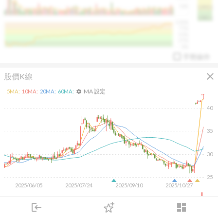
50K
1393.1
1381.1
%
100%
%
75%
%
50%
%
25%
%
0%
手勢操作
close
股價K線
MA 設定
5
MA:
10
MA:
20
MA:
60
MA:
settings
40
35
arrow_drop_up
PL 指標:
94.88
%
30
25
2025/06/05
2025/07/24
2025/09/10
2025/10/27
5M
login
dashboard
市場
追蹤
下單
交易
登入