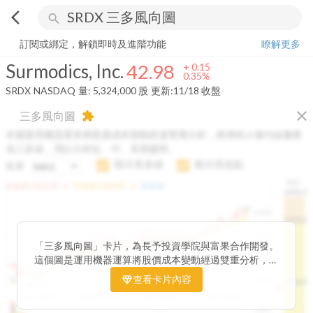
arrow_back_ios
search
Surmodics, Inc.
42.98
+
0.35%
量:
5,324,000
股
訂閱或綁定，解鎖即時及進階功能
瞭解更多
Surmodics, Inc.
42.98
+
0.15
0.35%
SRDX
NASDAQ
量:
5,324,000
股
更新:
11/18 收盤
close
三多風向圖
extension
本圖運用機器運算將股價成本變動經過雙重分析，將傳統 6 條均線彙整
為三多線，用以分析短、中、長期趨勢。
顯示長多線
顯示高低點
短多
H.C.
arrow_drop_up
arrow_drop_up
短多線:
1426.00
中多線:
1366.85
長多線:
-
1496.0
1,400
1474.0
1195.22
1185.26
1,200
1155.38
1100.60
「三多風向圖」卡片，為長予投資學院與富果合作開發。
1140.44
1130.48
1120.52
1060.76
1,000
這個圖是運用機器運算將股價成本變動經過雙重分析，把
899.40
傳統 6 條均線彙整為三多線，用以分析短、中、長期股價
查看卡片內容
800
1426.0
812.75
趨勢。
2025/04/23
2025/07/16
2025/08/20
2025/09/24
100K