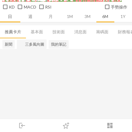
KD
MACD
RSI
手勢操作
日
週
月
1M
3M
6M
1Y
推薦卡片
基本面
技術面
消息面
籌碼面
財務報
新聞
三多風向圖
我的筆記
login
dashboard
市場
追蹤
下單
交易
登入