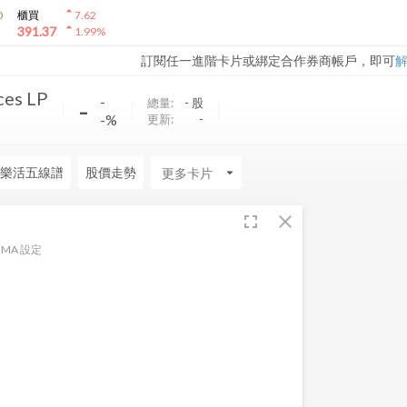
arrow_drop_up
0
櫃買
7.62
arrow_drop_up
391.37
1.99
%
訂閱任一進階卡片或綁定合作券商帳戶，即可
ces LP
-
-
總量:
-
股
-%
更新:
-
樂活五線譜
股價走勢
arrow_drop_down
fullscreen
close
MA 設定