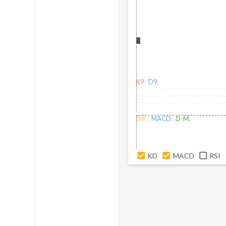
K9:
D9:
DIF:
MACD:
D-M:
KD
MACD
RSI