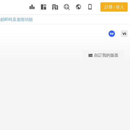
leaderboard
public
phone_iphone
註冊 / 登入
SRLP 股價K線
SRLP 股價K線
解鎖即時及進階功能
VS
更強大的進階價量圖表
自訂我的版面
view_quilt
完整內容，僅限註冊會員使用
註冊/登入解鎖