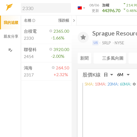
arrow_drop_down
08/06
加權
214.9
arrow_drop_down
arrow_drop_down
解鎖即時行情及進階功能
44396.70
更新
0.48
%
「綁定合作券商帳戶」或「訂閱任一
chevron_left
名稱
漲跌幅
info_outline
我的追蹤
方案」，即可解鎖以下功能：
即時行情
台積電
2365.00
Sprague Resour
即時市況與排行
親友分享
-1.66%
2330
到價通知
SRLP
NYSE
US
成交金額熱力圖
聯發科
3920.00
edit_note
-2.00%
2454
前往方案訂閱
新聞
三多風向圖
如何綁定合作券商
鴻海
264.50
股價K線
+2.32%
2317
5
MA:
10
MA:
20
MA:
60
MA:
settings