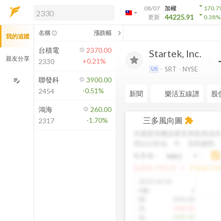
arrow_drop_down
08/07
加權
170.7
arrow_drop_down
arrow_drop_down
解鎖即時行情及進階功能
44225.91
更新
0.38
%
「綁定合作券商帳戶」或「訂閱任一
chevron_left
名稱
漲跌幅
info_outline
我的追蹤
方案」，即可解鎖以下功能：
即時行情
台積電
2370.00
Startek, Inc.
即時市況與排行
親友分享
+0.21%
2330
到價通知
SRT
NYSE
US
成交金額熱力圖
聯發科
3900.00
edit_note
-0.51%
2454
前往方案訂閱
新聞
樂活五線譜
股
如何綁定合作券商
鴻海
260.00
三多風向圖
-1.70%
extension
2317
本圖運用機器運算將股價成本
用以分析短、中、長期趨勢
短多線：
arrow_drop_up
短多線:
1426.00
中多線:
136
2025/10/14
K數
:
1
開
:
1455.00
高
:
1460.00
低
:
1420.00