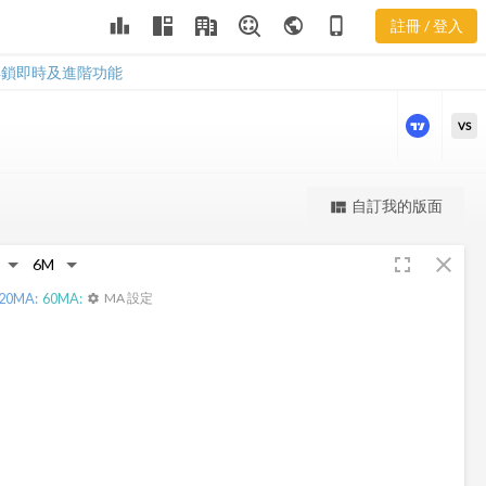
SRT 三多風向
leaderboard
public
phone_iphone
註冊 / 登入
圖
SRT 三多風向圖
解鎖即時及進階功能
VS
更強大的進階價量圖表
自訂我的版面
view_quilt
完整內容，僅限註冊會員使用
fullscreen
close
註冊/登入解鎖
20
MA:
60
MA:
MA 設定
settings