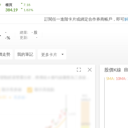
arrow_drop_down
9
櫃買
7.18
arrow_drop_down
384.19
1.83
%
訂閱任一進階卡片或綁定合作券商帳戶，即可
-
-
總量:
-
股
-%
更新:
-
價走勢
我的筆記
arrow_drop_down
fullscreen
close
股價K線
變動經過雙重分析，將傳統 6 條均線彙整為三多線，
5
MA:
10
MA:
。
顯示長多線
顯示高低點
H.C.
arrow_drop_up
6.85
長多線:
-
1496.0
1,400
1474.0