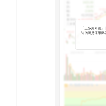
收
:
1425.00
跌
:
-30.00
1155.
幅
:
-2.06%
1100.60
量
:
42,092張
量5MA
:
▲ 43,010張
1060.76
三多量
:
-
「三多風向圖」
899.40
這個圖是運用機
傳統 6 條均線
趨勢。
812.75
2025/04/23
2025/07/
arrow_drop_up
100%
PL 指標:
94.88
%
75%
50%
25%