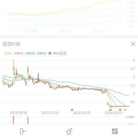
1400
具，讓投資判斷更有依據、更有信心。
1300
1200
1100
1000
900
2025/08
2025/09
2025/10
close
股價K線
MA 設定
5
MA:
10
MA:
20
MA:
60
MA:
settings
3
2.5
2
1.5
1
0.5
2025/09/30
2025/11/14
2026/01/05
2026/02/25
100M
50M
login
dashboard
市場
追蹤
下單
交易
登入
KD
MACD
RSI
手勢操作