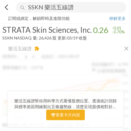
arrow_back_ios
search
STRATA Skin Sciences, Inc.
0.26
-3.70%
量:
26,426
股
訂閱或綁定，解鎖即時及進階功能
瞭解更多
STRATA Skin Sciences, Inc.
0.26
-0.01
-3.70%
SSKN
NASDAQ
量:
26,426
股
更新:
03/19 收盤
close
樂活五線譜
extension
區間(年)
起始日：
2025/08/07
決定係數(R²)：
0.792
變異係數(CV)：
3.07
%
以還原股價繪製
1500
1400
1300
1200
樂活五線譜幫你用科學方式看懂股價位置。透過統計回歸
與標準差區間繪製出五條趨勢線，清楚呈現股價相對於長
1100
期均衡區間的位置。當股價落在上方紅色區間，代表股價
查看卡片內容
1000
已偏離長期平均、短線可能過熱；反之，若接近下方綠色
2025/08
2025/09
2025/09
2025/10
區間，則可能出現被低估的買進機會。五線譜不只是技術
收盤距離上限:
10.17
%
收盤距離下限:
38.09
%
1500
分析，更是幫助你掌握「合理價帶」與「長期趨勢」的工