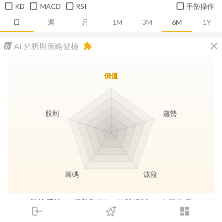
KD
MACD
RSI
手勢操作
日
週
月
1M
3M
6M
1Y
close
AI 分析與策略健檢
extension
價值
股利
趨勢
籌碼
波段
長線價值
趨勢動能
波段訊號
存股收息
login
dashboard
市場
追蹤
下單
交易
登入