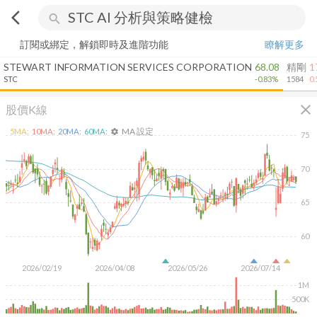
arrow_back_ios
search
訂閱或綁定，解鎖即時及進階功能
瞭解更多
STEWART INFORMATION SERVICES CORPORATION
68.08
精剛
1
STC
-0.83%
1584
0
close
股價K線
MA 設定
5
MA:
10
MA:
20
MA:
60
MA:
settings
75
70
65
60
2026/02/19
2026/04/08
2026/05/26
2026/07/14
1M
500K