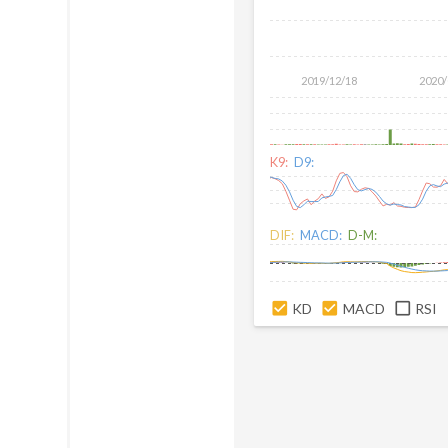
2019/12/18
2020/
K9:
D9:
DIF:
MACD:
D-M:
KD
MACD
RSI