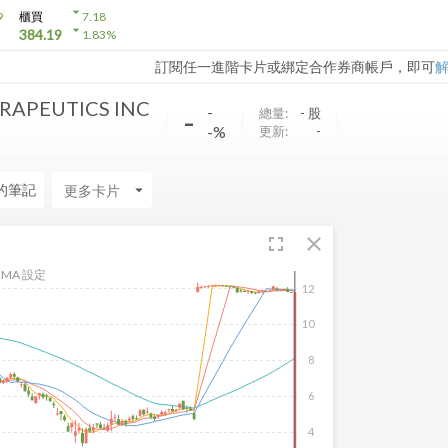
arrow_drop_down
9
櫃買
7.18
arrow_drop_down
384.19
1.83
%
訂閱任一進階卡片或綁定合作券商帳戶，即可
RAPEUTICS INC
-
-
總量:
-
股
-%
更新:
-
的筆記
arrow_drop_down
fullscreen
close
MA 設定
12
10
8
6
4