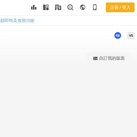
STML 股價K
leaderboard
public
phone_iphone
註冊 / 登入
線
STML 股價K線
解鎖即時及進階功能
VS
更強大的進階價量圖表
自訂我的版面
view_quilt
完整內容，僅限註冊會員使用
註冊/登入解鎖