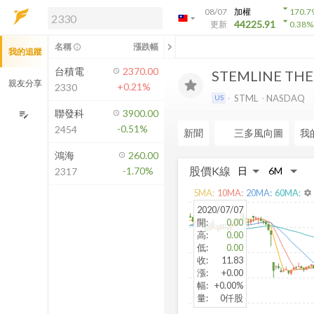
arrow_drop_down
08/07
加權
170.7
arrow_drop_down
arrow_drop_down
解鎖即時行情及進階功能
44225.91
更新
0.38
%
「綁定合作券商帳戶」或「訂閱任一
chevron_left
名稱
漲跌幅
info_outline
我的追蹤
方案」，即可解鎖以下功能：
即時行情
台積電
2370.00
STEMLINE THE
即時市況與排行
親友分享
+0.21%
2330
到價通知
STML
NASDAQ
US
成交金額熱力圖
聯發科
3900.00
edit_note
-0.51%
2454
前往方案訂閱
新聞
三多風向圖
我
如何綁定合作券商
鴻海
260.00
股價K線
-1.70%
2317
5
MA:
10
MA:
20
MA:
60
MA:
settings
2020/07/07
開
:
0.00
高
:
0.00
低
:
0.00
收
:
11.83
漲
:
+0.00
幅
:
+0.00%
量
:
0仟股