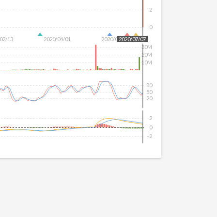
2
0
02/13
2020/04/01
2020/05/19
2020/07/07
30M
20M
10M
80
50
20
2
0
-2