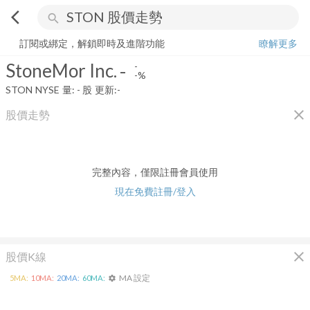
arrow_back_ios
search
StoneMor Inc.
-
-%
量:
-
股
訂閱或綁定，解鎖即時及進階功能
瞭解更多
StoneMor Inc.
-
-
-%
STON
NYSE
量:
-
股
更新:
-
close
股價走勢
完整內容，僅限註冊會員使用
現在免費註冊/登入
close
股價K線
MA 設定
5
MA:
10
MA:
20
MA:
60
MA:
settings