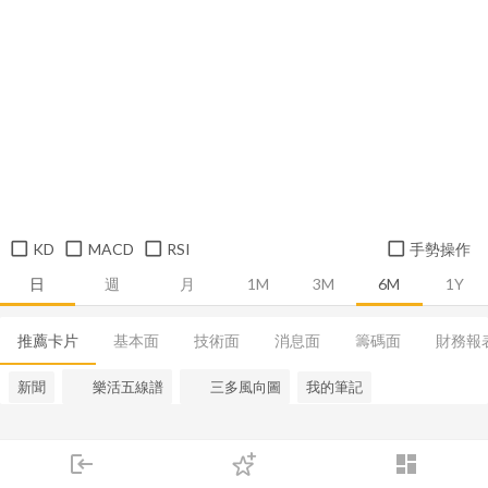
KD
MACD
RSI
手勢操作
日
週
月
1M
3M
6M
1Y
推薦卡片
基本面
技術面
消息面
籌碼面
財務報
新聞
樂活五線譜
三多風向圖
我的筆記
login
dashboard
市場
追蹤
下單
交易
登入