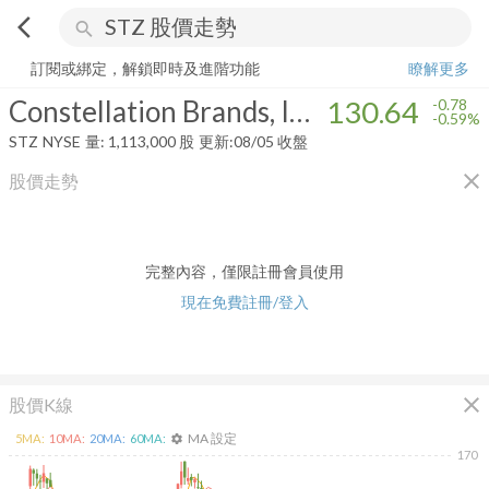
arrow_back_ios
search
Constellation Brands, Inc.
130.64
-0.59%
量:
1,113,000
股
訂閱或綁定，解鎖即時及進階功能
瞭解更多
Constellation Brands, Inc.
130.64
-0.78
-0.59%
STZ
NYSE
量:
1,113,000
股
更新:
08/05 收盤
close
股價走勢
完整內容，僅限註冊會員使用
現在免費註冊/登入
close
股價K線
MA 設定
5
MA:
10
MA:
20
MA:
60
MA:
settings
170