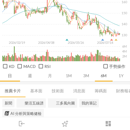
160
150
140
130
2026/02/19
2026/04/08
2026/05/26
2026/07/14
6M
4M
2M
KD
MACD
RSI
手勢操作
日
週
月
1M
3M
6M
1Y
推薦卡片
基本面
技術面
消息面
籌碼面
財務報
新聞
樂活五線譜
三多風向圖
我的筆記
AI 分析與策略健檢
login
dashboard
市場
追蹤
下單
交易
登入