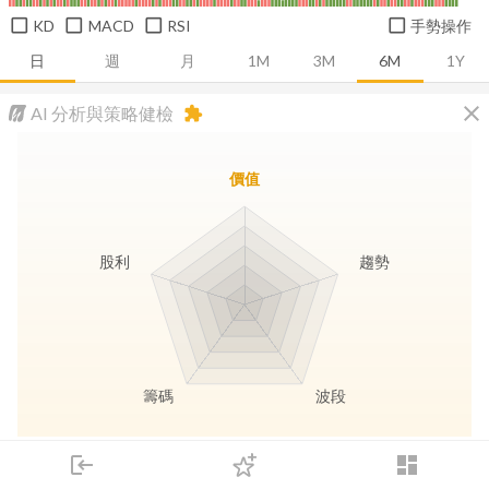
KD
MACD
RSI
手勢操作
日
週
月
1M
3M
6M
1Y
close
AI 分析與策略健檢
extension
價值
股利
趨勢
籌碼
波段
長線價值
趨勢動能
波段訊號
存股收息
login
dashboard
市場
追蹤
下單
交易
登入