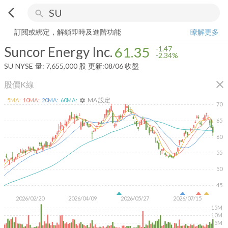
arrow_back_ios
search
Suncor Energy Inc.
61.35
-2.34%
量:
7,655,000
股
訂閱或綁定，解鎖即時及進階功能
瞭解更多
Suncor Energy Inc.
61.35
-1.47
-2.34%
SU
NYSE
量:
7,655,000
股
更新:
08/06 收盤
close
股價K線
MA 設定
5
MA:
10
MA:
20
MA:
60
MA:
settings
70
65
60
55
50
45
2026/02/20
2026/04/09
2026/05/27
2026/07/15
15M
10M
5M