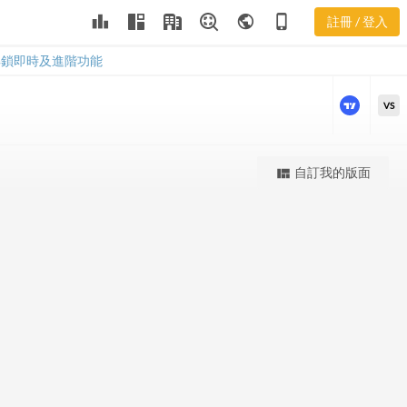
SUNW 股價K
leaderboard
public
phone_iphone
註冊 / 登入
線
SUNW 股價K線
解鎖即時及進階功能
VS
更強大的進階價量圖表
自訂我的版面
view_quilt
完整內容，僅限註冊會員使用
註冊/登入解鎖