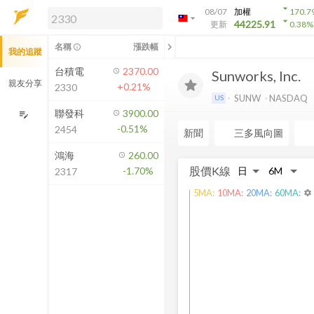
arrow_drop_down
08/07
加權
170.7
arrow_drop_down
arrow_drop_down
解鎖即時行情及進階功能
44225.91
更新
0.38
%
「綁定合作券商帳戶」或「訂閱任一
chevron_left
名稱
漲跌幅
info_outline
我的追蹤
方案」，即可解鎖以下功能：
即時行情
台積電
2370.00
Sunworks, Inc.
即時市況與排行
親友分享
+0.21%
2330
到價通知
SUNW
NASDAQ
US
成交金額熱力圖
聯發科
3900.00
edit_note
-0.51%
2454
前往方案訂閱
新聞
三多風向圖
如何綁定合作券商
鴻海
260.00
股價K線
-1.70%
2317
5
MA:
10
MA:
20
MA:
60
MA:
settings