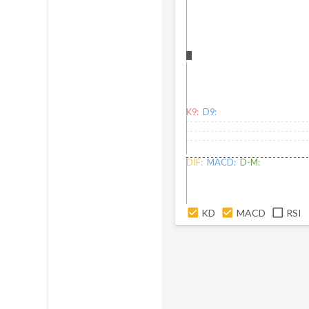
K9:
D9:
DIF:
MACD:
D-M:
KD
MACD
RSI