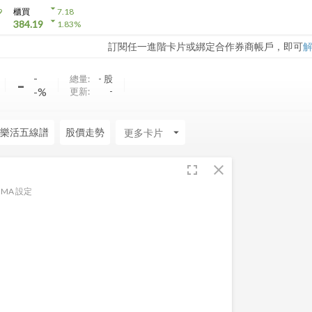
arrow_drop_down
9
櫃買
7.18
arrow_drop_down
384.19
1.83
%
訂閱任一進階卡片或綁定合作券商帳戶，即可
-
-
總量:
-
股
-%
更新:
-
樂活五線譜
股價走勢
arrow_drop_down
fullscreen
close
MA 設定