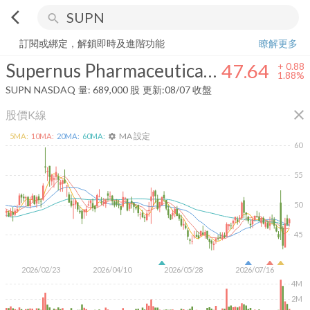
arrow_back_ios
search
Supernus Pharmaceuticals, Inc.
47.64
+
1.88%
量:
689,000
股
訂閱或綁定，解鎖即時及進階功能
瞭解更多
Supernus Pharmaceuticals, Inc.
47.64
+
0.88
1.88%
SUPN
NASDAQ
量:
689,000
股
更新:
08/07 收盤
close
股價K線
MA 設定
5
MA:
10
MA:
20
MA:
60
MA:
settings
60
55
50
45
2026/02/23
2026/04/10
2026/05/28
2026/07/16
4M
2M