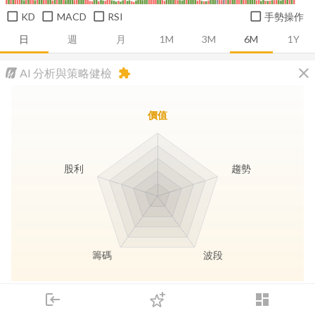
KD
MACD
RSI
手勢操作
日
週
月
1M
3M
6M
1Y
close
AI 分析與策略健檢
extension
價值
股利
趨勢
籌碼
波段
長線價值
趨勢動能
波段訊號
存股收息
login
dashboard
市場
追蹤
下單
交易
登入