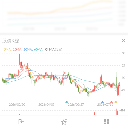
1400
具，讓投資判斷更有依據、更有信心。
1300
1200
1100
1000
900
2025/08
2025/09
2025/10
close
股價K線
MA 設定
5
MA:
10
MA:
20
MA:
60
MA:
settings
60
55
50
45
2026/02/20
2026/04/09
2026/05/27
2026/07/15
4M
2M
login
dashboard
市場
追蹤
下單
交易
登入
KD
MACD
RSI
手勢操作