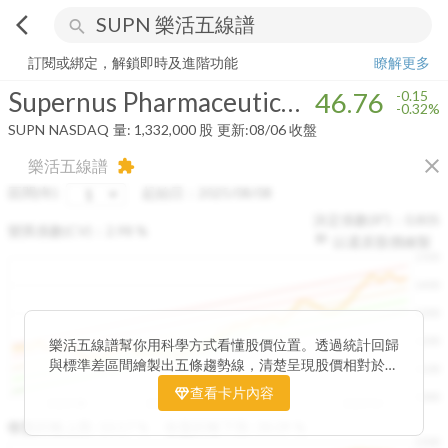
arrow_back_ios
search
Supernus Pharmaceuticals, Inc.
46.76
-0.32%
量:
1,332,000
股
訂閱或綁定，解鎖即時及進階功能
瞭解更多
Supernus Pharmaceuticals, Inc.
46.76
-0.15
-0.32%
SUPN
NASDAQ
量:
1,332,000
股
更新:
08/06 收盤
close
樂活五線譜
extension
區間(年)
起始日：
2025/08/08
決定係數(R²)：
0.805
變異係數(CV)：
2.98
%
以還原股價繪製
1500
1400
1300
1200
樂活五線譜幫你用科學方式看懂股價位置。透過統計回歸
與標準差區間繪製出五條趨勢線，清楚呈現股價相對於長
1100
期均衡區間的位置。當股價落在上方紅色區間，代表股價
查看卡片內容
1000
已偏離長期平均、短線可能過熱；反之，若接近下方綠色
2025/08
2025/09
2025/09
2025/10
區間，則可能出現被低估的買進機會。五線譜不只是技術
收盤距離上限:
10.17
%
收盤距離下限:
38.09
%
1500
分析，更是幫助你掌握「合理價帶」與「長期趨勢」的工