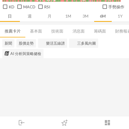
KD
MACD
RSI
手勢操作
日
週
月
1M
3M
6M
1Y
推薦卡片
基本面
技術面
消息面
籌碼面
財務報
新聞
股價走勢
樂活五線譜
三多風向圖
AI 分析與策略健檢
login
dashboard
市場
追蹤
下單
交易
登入