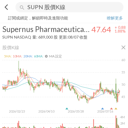
arrow_back_ios
search
Supernus Pharmaceuticals, Inc.
47.64
+
1.88%
量:
689,000
股
訂閱或綁定，解鎖即時及進階功能
瞭解更多
Supernus Pharmaceuticals, Inc.
47.64
+
0.88
1.88%
SUPN
NASDAQ
量:
689,000
股
更新:
08/07 收盤
close
股價K線
MA 設定
5
MA:
10
MA:
20
MA:
60
MA:
settings
60
55
50
45
2026/02/23
2026/04/10
2026/05/28
2026/07/16
4M
2M