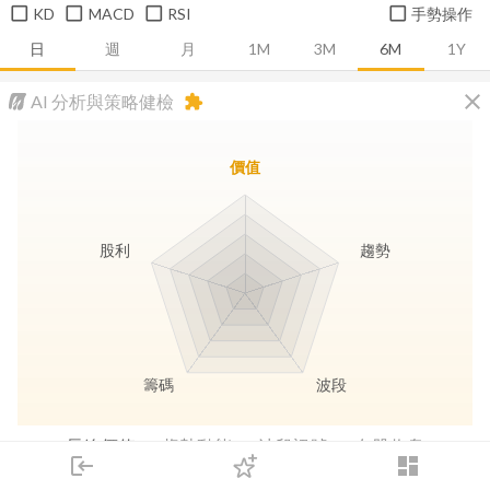
KD
MACD
RSI
手勢操作
日
週
月
1M
3M
6M
1Y
close
AI 分析與策略健檢
extension
價值
股利
趨勢
籌碼
波段
長線價值
趨勢動能
波段訊號
存股收息
login
dashboard
市場
追蹤
下單
交易
登入