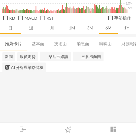
10M
5M
KD
MACD
RSI
手勢操作
日
週
月
1M
3M
6M
1Y
推薦卡片
基本面
技術面
消息面
籌碼面
財務報
新聞
股價走勢
樂活五線譜
三多風向圖
AI 分析與策略健檢
login
dashboard
市場
追蹤
下單
交易
登入