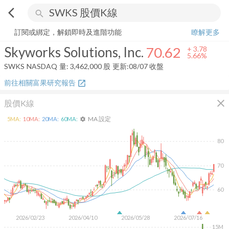
arrow_back_ios
search
Skyworks Solutions, Inc.
70.62
+
5.66%
量:
3,462,000
股
訂閱或綁定，解鎖即時及進階功能
瞭解更多
Skyworks Solutions, Inc.
70.62
+
3.78
5.66%
SWKS
NASDAQ
量:
3,462,000
股
更新:
08/07 收盤
前往相關富果研究報告
open_in_new
close
股價K線
MA 設定
5
MA:
10
MA:
20
MA:
60
MA:
settings
80
70
60
2026/02/23
2026/04/10
2026/05/28
2026/07/16
15M