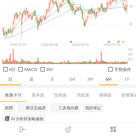
90
85
2026/02/19
2026/04/08
2026/05/26
2026/07/14
3M
2M
1M
KD
MACD
RSI
手勢操作
日
週
月
1M
3M
6M
1Y
推薦卡片
基本面
技術面
消息面
籌碼面
財務報
新聞
樂活五線譜
三多風向圖
我的筆記
AI 分析與策略健檢
login
dashboard
市場
追蹤
下單
交易
登入