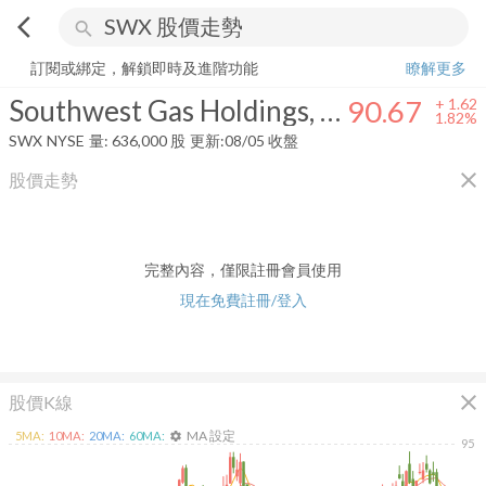
arrow_back_ios
search
Southwest Gas Holdings, Inc.
90.67
+
1.82%
量:
636,000
股
訂閱或綁定，解鎖即時及進階功能
瞭解更多
Southwest Gas Holdings, Inc.
90.67
+
1.62
1.82%
SWX
NYSE
量:
636,000
股
更新:
08/05 收盤
close
股價走勢
完整內容，僅限註冊會員使用
現在免費註冊/登入
close
股價K線
MA 設定
5
MA:
10
MA:
20
MA:
60
MA:
settings
95