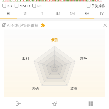
KD
MACD
RSI
手勢操作
日
週
月
1M
3M
6M
1Y
close
AI 分析與策略健檢
extension
價值
股利
趨勢
籌碼
波段
長線價值
趨勢動能
波段訊號
存股收息
login
dashboard
市場
追蹤
下單
交易
登入