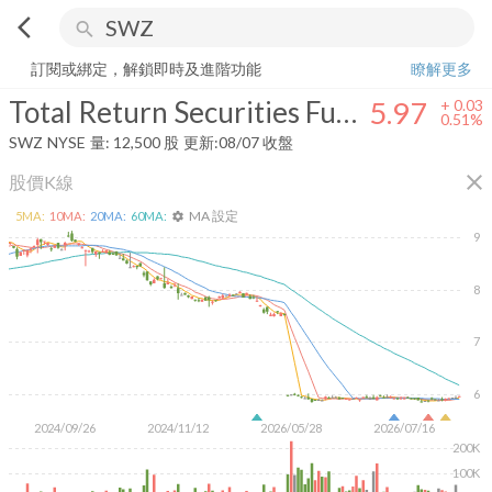
arrow_back_ios
search
Total Return Securities Fund
5.97
+
0.51%
量:
12,500
股
訂閱或綁定，解鎖即時及進階功能
瞭解更多
Total Return Securities Fund
5.97
+
0.03
0.51%
SWZ
NYSE
量:
12,500
股
更新:
08/07 收盤
close
股價K線
MA 設定
5
MA:
10
MA:
20
MA:
60
MA:
settings
9
8
7
6
2024/09/26
2024/11/12
2026/05/28
2026/07/16
200K
100K