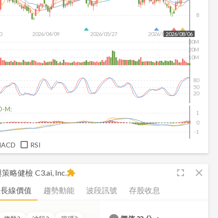
8
0
2026/04/09
2026/05/27
2026/07/15
2026/08/06
30M
20M
10M
80
50
20
D-M:
1
0
-1
MACD
RSI
fullscreen
close
析與策略健檢
C3.ai, Inc.
extension
長線價值
趨勢動能
波段訊號
存股收息