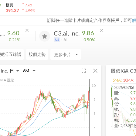
arrow_drop_up
0
櫃買
7.62
arrow_drop_up
391.37
1.99
%
訂閱任一進階卡片或綁定合作券商帳戶，即可
close
close
9.60
9.86
..
C3.ai, Inc.
-0.21%
-0.50%
AI
US
樂活五線譜
股價走勢
arrow_drop_down
fullscreen
close
Inc.
股價K線
C3.
MA 設定
5
MA:
10
MA:
10
2026/08/06
開
:
9.7
高
:
9.9
9
低
:
9.6
收
:
9.8
8
跌
:
-0.0
幅
:
-0.50
量
:
2,469仟
7