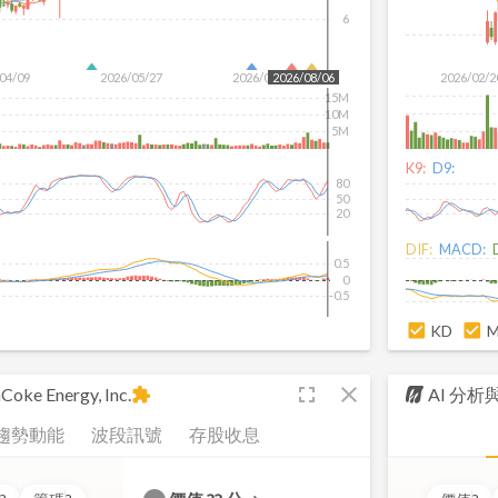
6
04/09
2026/05/27
2026/07/15
2026/02/2
2026/08/06
15M
10M
5M
K9:
D9:
80
50
20
DIF:
MACD:
0.5
0
-0.5
KD
fullscreen
close
Coke Energy, Inc.
AI 分
extension
趨勢動能
波段訊號
存股收息