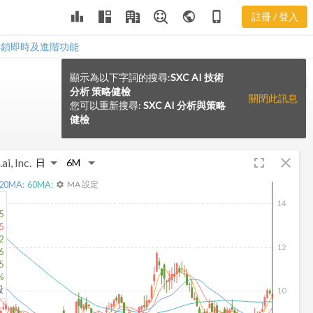
leaderboard
public
phone_iphone
註冊 / 登入
解鎖即時及進階功能
顯示為以下字詞的搜尋:
SXC AI 技術
VS
分析 策略健檢
關閉此訊息
您可以重新搜尋:
SXC AI 分析與策略
健檢
fullscreen
close
ai, Inc.
20
MA:
60
MA:
MA 設定
settings
14
5
5
2
12
6
5
%
股
10