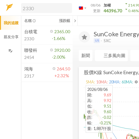
arrow_drop_down
08/06
加權
214.9
arrow_drop_down
arrow_drop_down
解鎖即時行情及進階功能
44396.70
更新
0.48
%
「綁定合作券商帳戶」或「訂閱任一
chevron_left
名稱
漲跌幅
info_outline
我的追蹤
方案」，即可解鎖以下功能：
即時行情
台積電
2365.00
SunCoke Energy,.
即時市況與排行
親友分享
-1.66%
2330
SXC
US
到價通知
成交金額熱力圖
聯發科
3920.00
edit_note
新聞
三多風向圖
-2.00%
2454
前往方案訂閱
如何綁定合作券商
鴻海
264.50
股價K線
SunCoke Energy, 
+2.32%
2317
5
MA:
10
MA:
20
MA:
60
MA:
settings
2026/08/06
開
:
9.69
高
:
9.92
低
:
9.51
收
:
9.60
跌
:
-0.02
幅
:
-0.21%
量
:
1,887仟股