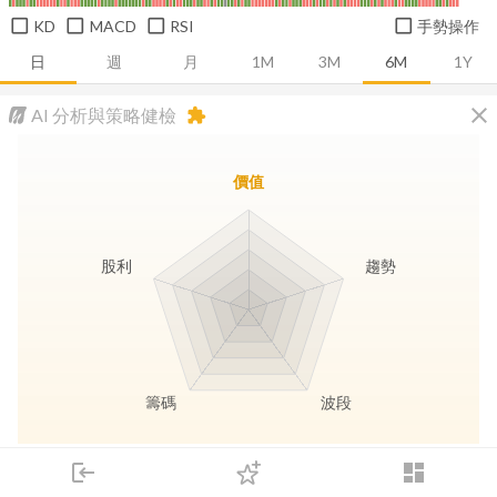
KD
MACD
RSI
手勢操作
日
週
月
1M
3M
6M
1Y
close
AI 分析與策略健檢
extension
價值
股利
趨勢
籌碼
波段
長線價值
趨勢動能
波段訊號
存股收息
login
dashboard
市場
追蹤
下單
交易
登入