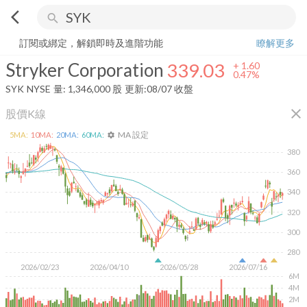
arrow_back_ios
search
Stryker Corporation
339.03
+
0.47%
量:
1,346,000
股
訂閱或綁定，解鎖即時及進階功能
瞭解更多
Stryker Corporation
339.03
+
1.60
0.47%
SYK
NYSE
量:
1,346,000
股
更新:
08/07 收盤
close
股價K線
MA 設定
5
MA:
10
MA:
20
MA:
60
MA:
settings
380
360
340
320
300
280
2026/02/23
2026/04/10
2026/05/28
2026/07/16
6M
4M
2M