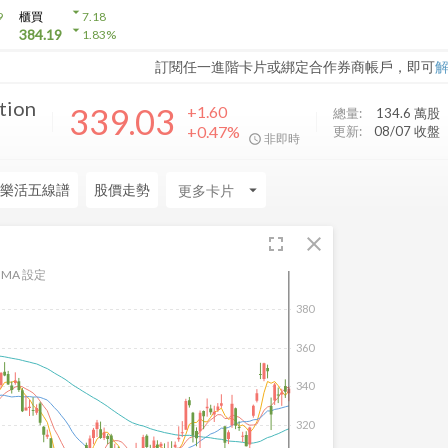
arrow_drop_down
9
櫃買
7.18
arrow_drop_down
384.19
1.83
%
訂閱任一進階卡片或綁定合作券商帳戶，即可
tion
339.03
+1.60
總量:
134.6 萬
股
+0.47%
更新:
08/07 收盤
非即時
樂活五線譜
股價走勢
arrow_drop_down
fullscreen
close
MA 設定
380
360
340
320