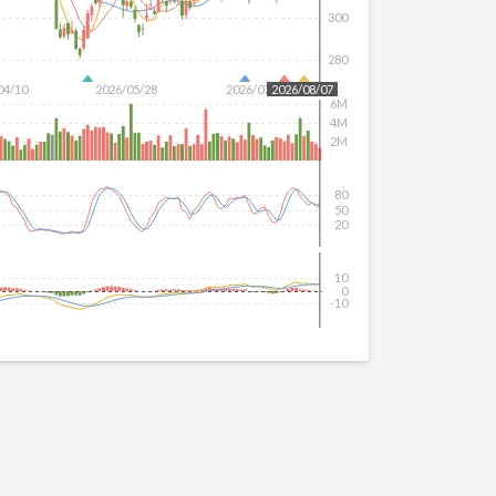
300
280
04/10
2026/05/28
2026/07/16
2026/08/07
6M
4M
2M
80
50
20
10
0
-10