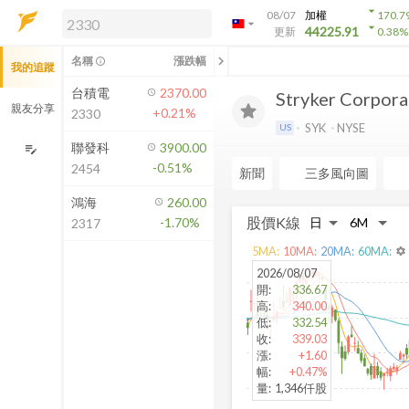
arrow_drop_down
08/07
加權
170.7
arrow_drop_down
arrow_drop_down
解鎖即時行情及進階功能
44225.91
更新
0.38
%
「綁定合作券商帳戶」或「訂閱任一
chevron_left
名稱
漲跌幅
info_outline
我的追蹤
方案」，即可解鎖以下功能：
即時行情
台積電
2370.00
Stryker Corpora
即時市況與排行
親友分享
+0.21%
2330
到價通知
SYK
NYSE
US
成交金額熱力圖
聯發科
3900.00
edit_note
-0.51%
2454
前往方案訂閱
新聞
三多風向圖
如何綁定合作券商
鴻海
260.00
股價K線
-1.70%
2317
5
MA:
10
MA:
20
MA:
60
MA:
settings
2026/08/07
開
:
336.67
高
:
340.00
低
:
332.54
收
:
339.03
漲
:
+1.60
幅
:
+0.47%
量
:
1,346仟股