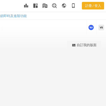
leaderboard
public
phone_iphone
註冊 / 登入
SYK 股價K線
SYK 股價K線
解鎖即時及進階功能
VS
更強大的進階價量圖表
自訂我的版面
view_quilt
完整內容，僅限註冊會員使用
註冊/登入解鎖