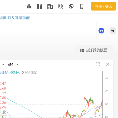
leaderboard
public
phone_iphone
註冊 / 登入
SYMC 新聞
SYMC 新聞
解鎖即時及進階功能
VS
更強大的進階價量圖表
自訂我的版面
view_quilt
完整內容，僅限註冊會員使用
fullscreen
close
註冊/登入解鎖
20
MA:
60
MA:
MA 設定
settings
24
0.47
0.68
22
0.29
0.66
0.26
20
.27%
3仟股
18