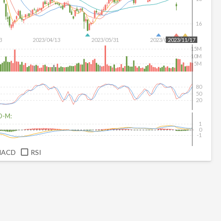
16
3
2023/04/13
2023/05/31
2023/08/17
2023/11/17
15M
10M
5M
80
50
20
D-M:
1
0
-1
MACD
RSI