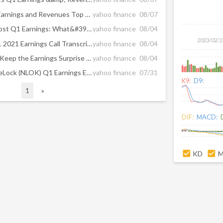
NortonLifeLock (NLOK) Q1 Earnings and Revenues Top Estimates
yahoo finance
08/07
NortonLifeLock (NLOK) to Post Q1 Earnings: What&#39;s to Expect?
yahoo finance
08/04
2023/02/2
Mimecast Limited (MIME) Q1 2021 Earnings Call Transcript
yahoo finance
08/04
Can NortonLifeLock (NLOK) Keep the Earnings Surprise Streak Alive?
yahoo finance
08/04
Earnings Preview: NortonLifeLock (NLOK) Q1 Earnings Expected to Decline
yahoo finance
07/31
K9:
D9:
1
»
DIF:
MACD:
KD