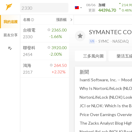
arrow_drop_down
08/06
加權
214.9
arrow_drop_down
arrow_drop_down
解鎖即時行情及進階功能
44396.70
更新
0.48
%
「綁定合作券商帳戶」或「訂閱任一
chevron_left
名稱
漲跌幅
info_outline
我的追蹤
方案」，即可解鎖以下功能：
即時行情
台積電
2365.00
SYMANTEC CO
即時市況與排行
親友分享
-1.66%
2330
到價通知
SYMC
NASDAQ
US
成交金額熱力圖
聯發科
3920.00
edit_note
-2.00%
2454
前往方案訂閱
三多風向圖
樂活五
如何綁定合作券商
鴻海
264.50
新聞
+2.32%
2317
JCI or NLOK: Which Is the B
Price Over Earnings Overvi