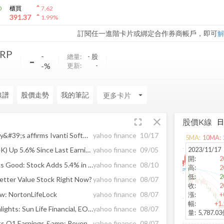
arrow_drop_up
0
櫃買
7.62
arrow_drop_up
391.37
1.99
%
訂閱任一進階卡片或綁定合作券商帳戶，即可
RP
-
-
總量:
-
股
-%
更新:
-
線譜
股價走勢
我的筆記
arrow_drop_down
fullscreen
close
股價K線
Ivanti Software, Inc. -- Moody&#39;s affirms Ivanti Software&#39;s B3 CFR, outlook stable
yahoo finance
10/17
5
MA:
10
MA:
2023/11/17
Why Is NortonLifeLock (NLOK) Up 5.6% Since Last Earnings Report?
yahoo finance
09/05
開
:
2
NortonLifeLock (NLOK) Looks Good: Stock Adds 5.4% in Session
yahoo finance
08/10
高
:
2
低
:
2
etter Value Stock Right Now?
yahoo finance
08/07
收
:
2
ew: NortonLifeLock
yahoo finance
08/07
漲
:
+
幅
:
+1
The Zacks Analyst Blog Highlights: Sun Life Financial, EOG Resources, NortonLifeLock and Magna International
yahoo finance
08/07
量
:
5,787.0
NortonLifeLock (NOLK) Beats Q1 Earnings &amp; Revenue Estimates
yahoo finance
08/07