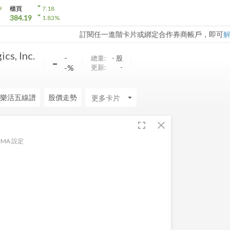
arrow_drop_down
9
櫃買
7.18
arrow_drop_down
384.19
1.83
%
訂閱任一進階卡片或綁定合作券商帳戶，即可
cs, Inc.
-
-
總量:
-
股
-%
更新:
-
樂活五線譜
股價走勢
arrow_drop_down
fullscreen
close
MA 設定