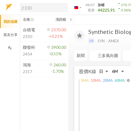
arrow_drop_down
08/07
加權
170.7
arrow_drop_down
arrow_drop_down
解鎖即時行情及進階功能
44225.91
更新
0.38
%
「綁定合作券商帳戶」或「訂閱任一
chevron_left
名稱
漲跌幅
info_outline
我的追蹤
方案」，即可解鎖以下功能：
即時行情
台積電
2370.00
Synthetic Biologi
即時市況與排行
親友分享
+0.21%
2330
到價通知
SYN
AMEX
US
成交金額熱力圖
聯發科
3900.00
edit_note
-0.51%
2454
前往方案訂閱
新聞
三多風向圖
如何綁定合作券商
鴻海
260.00
股價K線
-1.70%
2317
5
MA:
10
MA:
20
MA:
60
MA:
settings