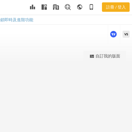
leaderboard
public
phone_iphone
註冊 / 登入
SYN 股價K線
SYN 股價K線
解鎖即時及進階功能
VS
更強大的進階價量圖表
自訂我的版面
view_quilt
完整內容，僅限註冊會員使用
註冊/登入解鎖