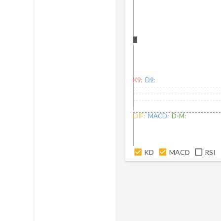
K9:
D9:
DIF:
MACD:
D-M:
KD
MACD
RSI