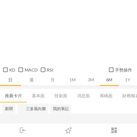
KD
MACD
RSI
手勢操作
日
週
月
1M
3M
6M
1Y
推薦卡片
基本面
技術面
消息面
籌碼面
財務報
新聞
三多風向圖
我的筆記
login
dashboard
市場
追蹤
下單
交易
登入