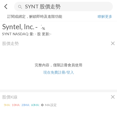
arrow_back_ios
search
Syntel, Inc.
-
-%
量:
-
股
訂閱或綁定，解鎖即時及進階功能
瞭解更多
Syntel, Inc.
-
-
-%
SYNT
NASDAQ
量:
-
股
更新:
-
close
股價走勢
完整內容，僅限註冊會員使用
現在免費註冊/登入
close
股價K線
MA 設定
5
MA:
10
MA:
20
MA:
60
MA:
settings