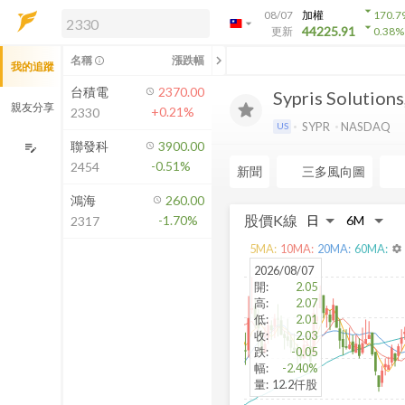
arrow_drop_down
08/07
加權
170.7
arrow_drop_down
arrow_drop_down
解鎖即時行情及進階功能
44225.91
更新
0.38
%
「綁定合作券商帳戶」或「訂閱任一
chevron_left
名稱
漲跌幅
info_outline
我的追蹤
方案」，即可解鎖以下功能：
即時行情
台積電
2370.00
Sypris Solutions,
即時市況與排行
親友分享
+0.21%
2330
到價通知
SYPR
NASDAQ
US
成交金額熱力圖
聯發科
3900.00
edit_note
-0.51%
2454
前往方案訂閱
新聞
三多風向圖
如何綁定合作券商
鴻海
260.00
股價K線
-1.70%
2317
5
MA:
10
MA:
20
MA:
60
MA:
settings
2026/08/07
開
:
2.05
高
:
2.07
低
:
2.01
收
:
2.03
跌
:
-0.05
幅
:
-2.40%
量
:
12.2仟股