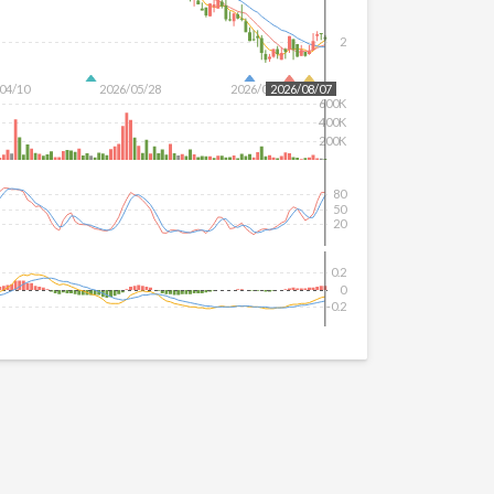
2
04/10
2026/05/28
2026/07/16
2026/08/07
600K
400K
200K
80
50
20
0.2
0
-0.2