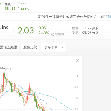
arrow_drop_down
9
櫃買
7.18
arrow_drop_down
384.19
1.83
%
訂閱任一進階卡片或綁定合作券商帳戶，即可
 Inc.
2.03
-0.05
總量:
1.22 萬
股
-2.40%
更新:
08/07 收盤
非即時
樂活五線譜
股價走勢
arrow_drop_down
fullscreen
close
MA 設定
4
3.5
3
2.5