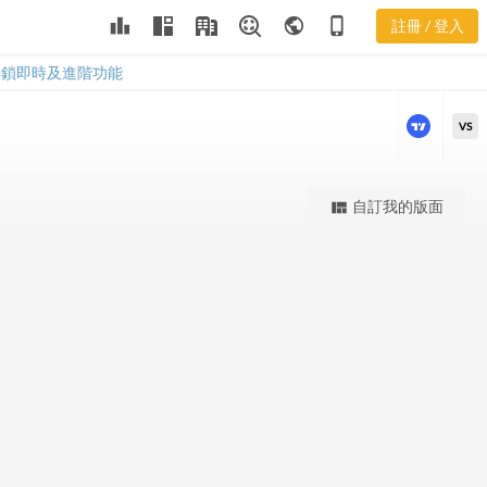
SYPR 股價K
leaderboard
public
phone_iphone
註冊 / 登入
線
SYPR 股價K線
解鎖即時及進階功能
VS
更強大的進階價量圖表
自訂我的版面
view_quilt
完整內容，僅限註冊會員使用
註冊/登入解鎖