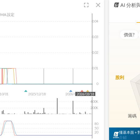
fullscreen
close
AI 分
MA 設定
0.04
價值
?
0.03
0.02
0.01
股利
0
10/01
2025/12/18
2026/02/23
2026/03/18
400K
200K
籌碼
80
50
懂基本面 +
20
介紹