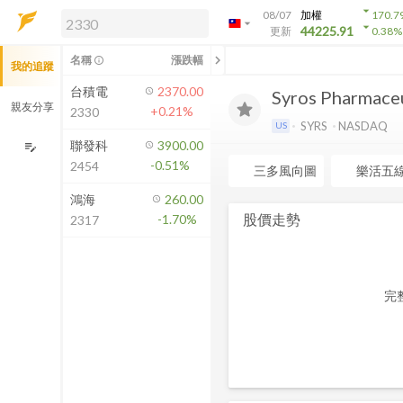
arrow_drop_down
08/07
加權
170.7
arrow_drop_down
arrow_drop_down
解鎖即時行情及進階功能
44225.91
更新
0.38
%
「綁定合作券商帳戶」或「訂閱任一
chevron_left
名稱
漲跌幅
info_outline
我的追蹤
方案」，即可解鎖以下功能：
即時行情
台積電
2370.00
Syros Pharmaceut
即時市況與排行
親友分享
+0.21%
2330
到價通知
SYRS
NASDAQ
US
成交金額熱力圖
聯發科
3900.00
edit_note
-0.51%
2454
前往方案訂閱
三多風向圖
樂活五
如何綁定合作券商
鴻海
260.00
股價走勢
-1.70%
2317
完