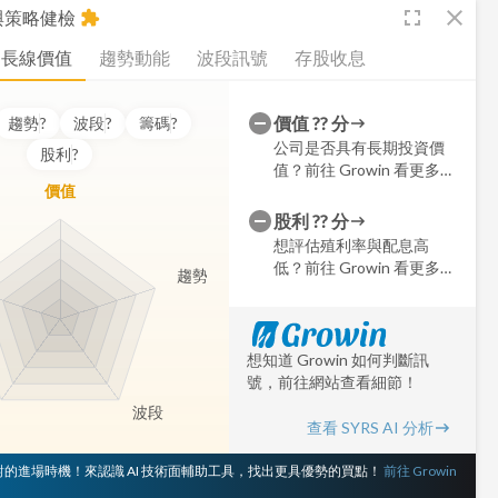
fullscreen
close
析與策略健檢
extension
長線價值
趨勢動能
波段訊號
存股收息
價值
??
分
趨勢
?
波段
?
籌碼
?
公司是否具有長期投資價
股利
?
值？前往 Growin 看更多細
價值
節
股利
??
分
想評估殖利率與配息高
低？前往 Growin 看更多細
趨勢
節
想知道 Growin 如何判斷訊
號，前往網站查看細節！
波段
查看 SYRS AI 分析
 對的進場時機！來認識 AI 技術面輔助工具，找出更具優勢的買點！
前往 Growin