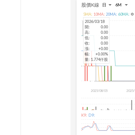
股價K線
5
MA:
10
MA:
20
MA:
60
MA:
settings
2026/03/18
開
:
0.00
高
:
0.00
低
:
0.00
收
:
0.00
漲
:
+0.00
幅
:
+0.00%
量
:
1.774仟股
2025/08/05
2025/
K9:
D9: