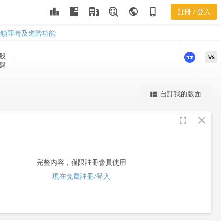
leaderboard
public
phone_iphone
註冊 / 登入
SYRS
SYRS
解鎖即時及進階功能
股
VS
收盤
更強大的進階價量圖表
自訂我的版面
view_quilt
完整內容，僅限註冊會員使用
fullscreen
close
註冊/登入解鎖
完整內容，僅限註冊會員使用
現在免費註冊/登入