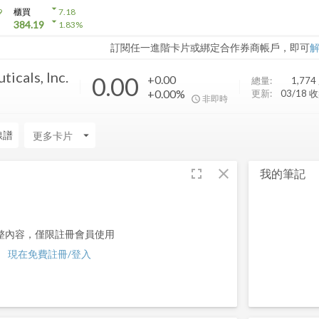
arrow_drop_down
9
櫃買
7.18
arrow_drop_down
384.19
1.83
%
訂閱任一進階卡片或綁定合作券商帳戶，即可
icals, Inc.
0.00
+0.00
總量:
1,774
+0.00%
更新:
03/18 
非即時
線譜
arrow_drop_down
fullscreen
close
我的筆記
整內容，僅限註冊會員使用
現在免費註冊/登入