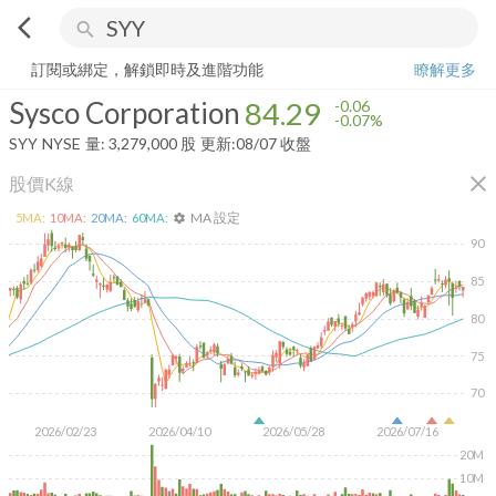
arrow_back_ios
search
Sysco Corporation
84.29
-0.07%
量:
3,279,000
股
訂閱或綁定，解鎖即時及進階功能
瞭解更多
Sysco Corporation
84.29
-0.06
-0.07%
SYY
NYSE
量:
3,279,000
股
更新:
08/07 收盤
close
股價K線
MA 設定
5
MA:
10
MA:
20
MA:
60
MA:
settings
90
85
80
75
70
2026/02/23
2026/04/10
2026/05/28
2026/07/16
20M
10M