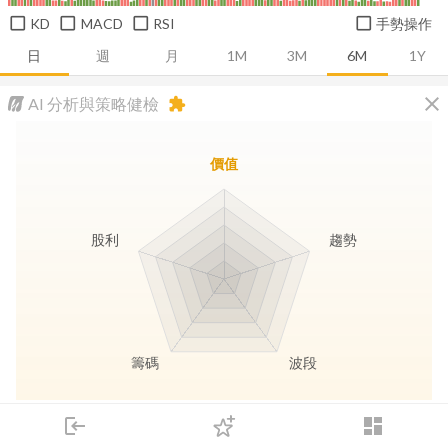
KD
MACD
RSI
手勢操作
日
週
月
1M
3M
6M
1Y
close
AI 分析與策略健檢
extension
價值
股利
趨勢
籌碼
波段
長線價值
趨勢動能
波段訊號
存股收息
login
dashboard
市場
追蹤
下單
交易
登入