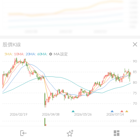
1400
具，讓投資判斷更有依據、更有信心。
1300
1200
1100
1000
900
2025/08
2025/09
2025/10
close
股價K線
MA 設定
5
MA:
10
MA:
20
MA:
60
MA:
settings
90
85
80
75
70
2026/02/19
2026/04/08
2026/05/26
2026/07/14
20M
10M
login
dashboard
市場
追蹤
下單
交易
登入
KD
MACD
RSI
手勢操作