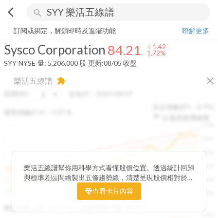
arrow_back_ios
search
Sysco Corporation
84.21
+
1.72%
量:
5,206,000
股
訂閱或綁定，解鎖即時及進階功能
瞭解更多
Sysco Corporation
84.21
+
1.42
1.72%
SYY
NYSE
量:
5,206,000
股
更新:
08/05 收盤
close
樂活五線譜
extension
區間(年)
起始日：
2025/08/07
決定係數(R²)：
0.792
變異係數(CV)：
3.07
%
以還原股價繪製
1500
1400
1300
1200
樂活五線譜幫你用科學方式看懂股價位置。透過統計回歸
與標準差區間繪製出五條趨勢線，清楚呈現股價相對於長
1100
期均衡區間的位置。當股價落在上方紅色區間，代表股價
查看卡片內容
1000
已偏離長期平均、短線可能過熱；反之，若接近下方綠色
2025/08
2025/09
2025/09
2025/10
區間，則可能出現被低估的買進機會。五線譜不只是技術
收盤距離上限:
10.17
%
收盤距離下限:
38.09
%
1500
分析，更是幫助你掌握「合理價帶」與「長期趨勢」的工