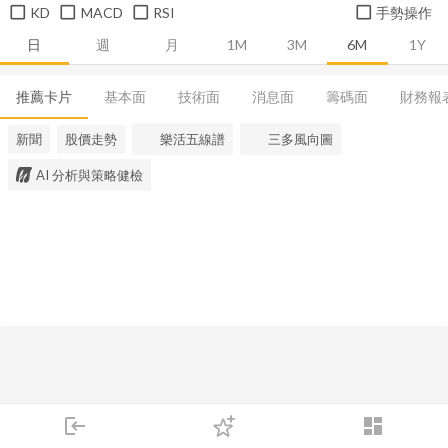
KD
MACD
RSI
手勢操作
日
週
月
1M
3M
6M
1Y
推薦卡片
基本面
技術面
消息面
籌碼面
財務報
新聞
股價走勢
樂活五線譜
三多風向圖
AI 分析與策略健檢
login
dashboard
市場
追蹤
下單
交易
登入