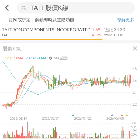
arrow_back_ios
search
訂閱或綁定，解鎖即時及進階功能
瞭解更多
TAITRON COMPONENTS INCORPORATED
1.69
德記
34.30
TAIT
4.32%
5902
0.00%
close
股價K線
MA 設定
5
MA:
10
MA:
20
MA:
60
MA:
settings
1.8
1.6
1.4
1.2
2026/01/14
2026/03/04
2026/04/21
2026/06/08
80K
60K
40K
20K