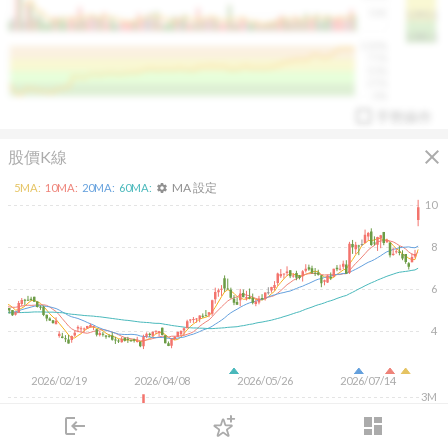
50K
1393.1
1381.1
%
100%
%
75%
%
50%
%
25%
%
0%
手勢操作
close
股價K線
MA 設定
5
MA:
10
MA:
20
MA:
60
MA:
settings
10
8
arrow_drop_up
PL 指標:
94.88
%
6
4
2026/02/19
2026/04/08
2026/05/26
2026/07/14
3M
2M
login
dashboard
1M
市場
追蹤
下單
交易
登入