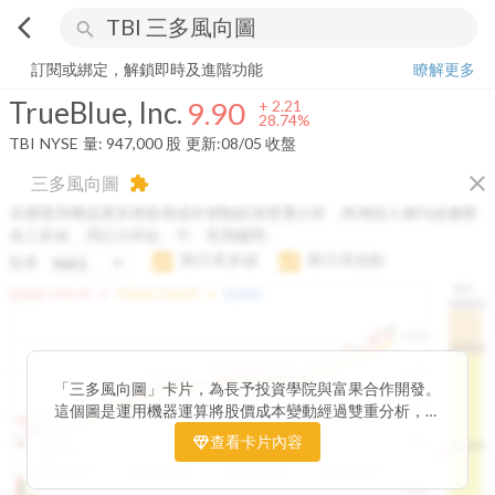
arrow_back_ios
search
TrueBlue, Inc.
9.90
+
28.74%
量:
947,000
股
訂閱或綁定，解鎖即時及進階功能
瞭解更多
TrueBlue, Inc.
9.90
+
2.21
28.74%
TBI
NYSE
量:
947,000
股
更新:
08/05 收盤
close
三多風向圖
extension
本圖運用機器運算將股價成本變動經過雙重分析，將傳統 6 條均線彙整
為三多線，用以分析短、中、長期趨勢。
顯示長多線
顯示高低點
短多
H.C.
arrow_drop_up
arrow_drop_up
短多線:
1426.00
中多線:
1366.85
長多線:
-
1496.0
1,400
1474.0
1195.22
1185.26
1,200
1155.38
1100.60
「三多風向圖」卡片，為長予投資學院與富果合作開發。
1140.44
1130.48
1120.52
1060.76
1,000
這個圖是運用機器運算將股價成本變動經過雙重分析，把
899.40
傳統 6 條均線彙整為三多線，用以分析短、中、長期股價
查看卡片內容
800
1426.0
812.75
趨勢。
2025/04/23
2025/07/16
2025/08/20
2025/09/24
100K