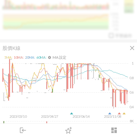
50K
1393.1
1381.1
%
100%
%
75%
%
50%
%
25%
%
0%
手勢操作
close
股價K線
MA 設定
5
MA:
10
MA:
20
MA:
60
MA:
settings
1
0.8
arrow_drop_up
PL 指標:
94.88
%
0.6
0.4
2023/03/10
2023/04/27
2023/06/14
2023/11/08
8K
6K
4K
login
dashboard
2K
市場
追蹤
下單
交易
登入