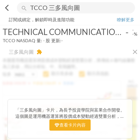
arrow_back_ios
search
TECHNICAL COMMUNICATIONS CORP
-
-%
量:
-
股
訂閱或綁定，解鎖即時及進階功能
瞭解更多
TECHNICAL COMMUNICATIONS CORP
-
-
-%
TCCO
NASDAQ
量:
-
股
更新:
-
close
三多風向圖
extension
本圖運用機器運算將股價成本變動經過雙重分析，將傳統 6 條均線彙整
為三多線，用以分析短、中、長期趨勢。
顯示長多線
顯示高低點
短多
H.C.
arrow_drop_up
arrow_drop_up
短多線:
1426.00
中多線:
1366.85
長多線:
-
1496.0
1,400
1474.0
1195.22
1185.26
1,200
1155.38
1100.60
「三多風向圖」卡片，為長予投資學院與富果合作開發。
1140.44
1130.48
1120.52
1060.76
1,000
這個圖是運用機器運算將股價成本變動經過雙重分析，把
899.40
傳統 6 條均線彙整為三多線，用以分析短、中、長期股價
查看卡片內容
800
1426.0
812.75
趨勢。
2025/04/23
2025/07/16
2025/08/20
2025/09/24
100K