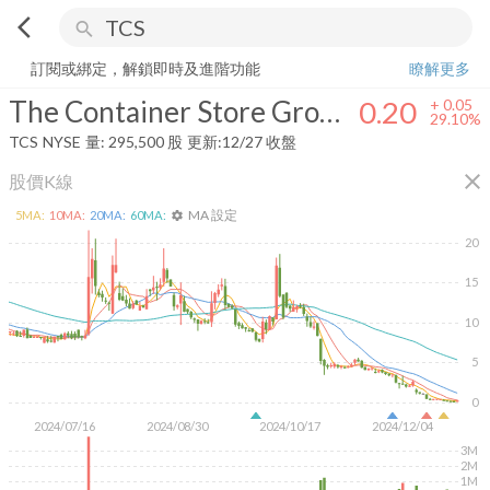
arrow_back_ios
search
The Container Store Group, Inc.
0.20
+
29.10%
量:
295,500
股
訂閱或綁定，解鎖即時及進階功能
瞭解更多
The Container Store Group, Inc.
0.20
+
0.05
29.10%
TCS
NYSE
量:
295,500
股
更新:
12/27 收盤
close
股價K線
MA 設定
5
MA:
10
MA:
20
MA:
60
MA:
settings
20
15
10
5
0
2024/07/16
2024/08/30
2024/10/17
2024/12/04
3M
2M
1M