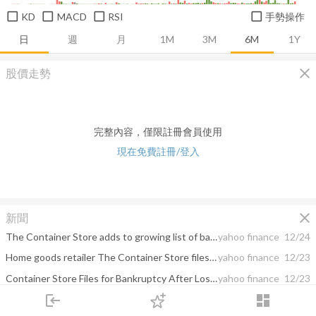
KD
MACD
RSI
手勢操作
日
週
月
1M
3M
6M
1Y
close
股價走勢
完整內容，僅限註冊會員使用
現在免費註冊/登入
close
新聞
The Container Store adds to growing list of bankruptcies in 2024
yahoo finance
12/24
Home goods retailer The Container Store files for bankruptcy protection
yahoo finance
12/23
Container Store Files for Bankruptcy After Losses Pile Up
yahoo finance
12/23
login
dashboard
Container Store Files for Bankruptcy Amid Mounting Pressures
yahoo finance
12/23
市場
追蹤
下單
交易
登入