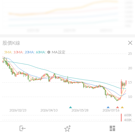
1400
具，讓投資判斷更有依據、更有信心。
1300
1200
1100
1000
900
2025/08
2025/09
2025/10
close
股價K線
MA 設定
5
MA:
10
MA:
20
MA:
60
MA:
settings
25
20
15
10
2026/02/23
2026/04/10
2026/05/28
2026/07/16
600K
400K
200K
login
dashboard
市場
追蹤
下單
交易
登入
KD
MACD
RSI
手勢操作