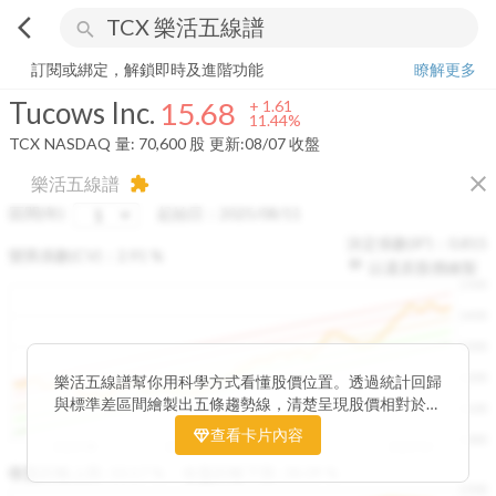
arrow_back_ios
search
Tucows Inc.
15.68
+
11.44%
量:
70,600
股
訂閱或綁定，解鎖即時及進階功能
瞭解更多
Tucows Inc.
15.68
+
1.61
11.44%
TCX
NASDAQ
量:
70,600
股
更新:
08/07 收盤
close
樂活五線譜
extension
區間(年)
起始日：
2025/08/11
決定係數(R²)：
0.815
變異係數(CV)：
2.91
%
以還原股價繪製
1500
1400
1300
1200
樂活五線譜幫你用科學方式看懂股價位置。透過統計回歸
與標準差區間繪製出五條趨勢線，清楚呈現股價相對於長
1100
期均衡區間的位置。當股價落在上方紅色區間，代表股價
查看卡片內容
1000
已偏離長期平均、短線可能過熱；反之，若接近下方綠色
2025/08
2025/09
2025/09
2025/10
區間，則可能出現被低估的買進機會。五線譜不只是技術
收盤距離上限:
10.17
%
收盤距離下限:
38.09
%
1500
分析，更是幫助你掌握「合理價帶」與「長期趨勢」的工