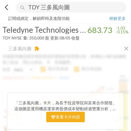
arrow_back_ios
search
Teledyne Technologies Incorporated
683.73
-0.15%
量:
350,000
股
訂閱或綁定，解鎖即時及進階功能
瞭解更多
Teledyne Technologies Incorporated
683.73
-1.03
-0.15%
TDY
NYSE
量:
350,000
股
更新:
08/05 收盤
close
三多風向圖
extension
本圖運用機器運算將股價成本變動經過雙重分析，將傳統 6 條均線彙整
為三多線，用以分析短、中、長期趨勢。
顯示長多線
顯示高低點
短多
H.C.
arrow_drop_up
arrow_drop_up
短多線:
1426.00
中多線:
1366.85
長多線:
-
1496.0
1,400
1474.0
1195.22
1185.26
1,200
1155.38
1100.60
「三多風向圖」卡片，為長予投資學院與富果合作開發。
1140.44
1130.48
1120.52
1060.76
1,000
這個圖是運用機器運算將股價成本變動經過雙重分析，把
899.40
傳統 6 條均線彙整為三多線，用以分析短、中、長期股價
查看卡片內容
800
1426.0
812.75
趨勢。
2025/04/23
2025/07/16
2025/08/20
2025/09/24
100K