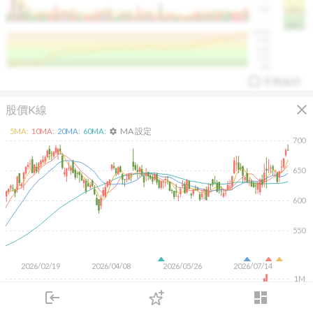
50K
1393.1
1381.1
%
100%
%
75%
%
50%
%
25%
%
0%
手勢操作
close
股價K線
MA 設定
5
MA:
10
MA:
20
MA:
60
MA:
settings
700
650
arrow_drop_up
PL 指標:
94.88
%
600
550
2026/02/19
2026/04/08
2026/05/26
2026/07/14
1M
login
dashboard
500K
市場
追蹤
下單
交易
登入