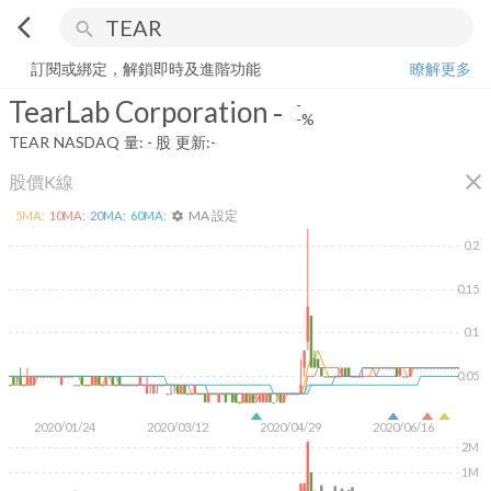
arrow_back_ios
search
TearLab Corporation
-
-%
量:
-
股
訂閱或綁定，解鎖即時及進階功能
瞭解更多
TearLab Corporation
-
-
-%
TEAR
NASDAQ
量:
-
股
更新:
-
close
股價K線
MA 設定
5
MA:
10
MA:
20
MA:
60
MA:
settings
0.2
0.15
0.1
0.05
2020/01/24
2020/03/12
2020/04/29
2020/06/16
2M
1M