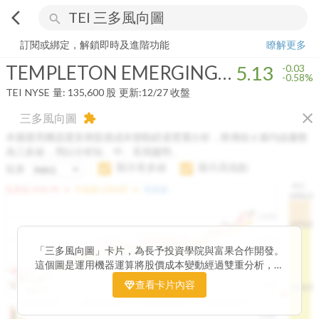
arrow_back_ios
search
TEMPLETON EMERGING MARKETS INC FD
5.13
-0.58%
量:
135,600
訂閱或綁定，解鎖即時及進階功能
瞭解更多
TEMPLETON EMERGING MARKETS INC FD
5.13
-0.03
-0.58%
TEI
NYSE
量:
135,600
股
更新:
12/27 收盤
close
三多風向圖
extension
本圖運用機器運算將股價成本變動經過雙重分析，將傳統 6 條均線彙整
為三多線，用以分析短、中、長期趨勢。
顯示長多線
顯示高低點
短多
H.C.
arrow_drop_up
arrow_drop_up
短多線:
1426.00
中多線:
1366.85
長多線:
-
1496.0
1,400
1474.0
1195.22
1185.26
1,200
1155.38
1100.60
「三多風向圖」卡片，為長予投資學院與富果合作開發。
1140.44
1130.48
1120.52
1060.76
1,000
這個圖是運用機器運算將股價成本變動經過雙重分析，把
899.40
傳統 6 條均線彙整為三多線，用以分析短、中、長期股價
查看卡片內容
800
1426.0
812.75
趨勢。
2025/04/23
2025/07/16
2025/08/20
2025/09/24
100K