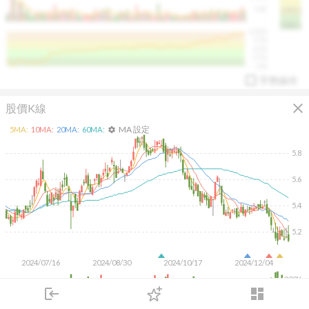
50K
1393.1
1381.1
%
100%
%
75%
%
50%
%
25%
%
0%
手勢操作
close
股價K線
MA 設定
5
MA:
10
MA:
20
MA:
60
MA:
settings
5.8
5.6
arrow_drop_up
PL 指標:
94.88
%
5.4
5.2
2024/07/16
2024/08/30
2024/10/17
2024/12/04
200K
login
dashboard
100K
市場
追蹤
下單
交易
登入