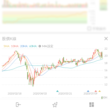
50K
1393.1
1381.1
%
100%
%
75%
%
50%
%
25%
%
0%
手勢操作
close
股價K線
MA 設定
5
MA:
10
MA:
20
MA:
60
MA:
settings
22
20
18
arrow_drop_up
PL 指標:
94.88
%
16
14
12
2020/02/18
2020/04/03
2020/05/21
2020/07/09
30M
20M
login
dashboard
10M
市場
追蹤
下單
交易
登入