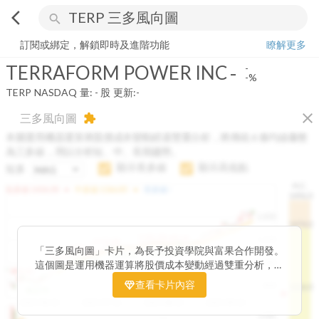
arrow_back_ios
search
TERRAFORM POWER INC
-
-%
量:
-
股
訂閱或綁定，解鎖即時及進階功能
瞭解更多
TERRAFORM POWER INC
-
-
-%
TERP
NASDAQ
量:
-
股
更新:
-
close
三多風向圖
extension
本圖運用機器運算將股價成本變動經過雙重分析，將傳統 6 條均線彙整
為三多線，用以分析短、中、長期趨勢。
顯示長多線
顯示高低點
短多
H.C.
arrow_drop_up
arrow_drop_up
短多線:
1426.00
中多線:
1366.85
長多線:
-
1496.0
1,400
1474.0
1195.22
1185.26
1,200
1155.38
1100.60
「三多風向圖」卡片，為長予投資學院與富果合作開發。
1140.44
1130.48
1120.52
1060.76
1,000
這個圖是運用機器運算將股價成本變動經過雙重分析，把
899.40
傳統 6 條均線彙整為三多線，用以分析短、中、長期股價
查看卡片內容
800
1426.0
812.75
趨勢。
2025/04/23
2025/07/16
2025/08/20
2025/09/24
100K